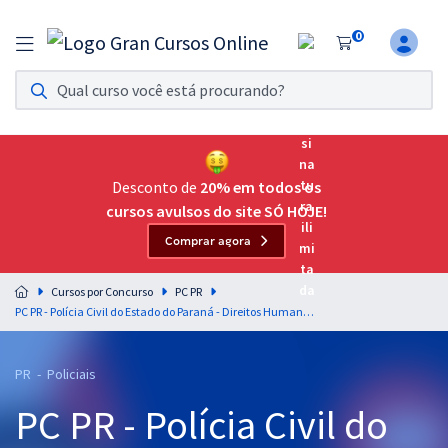
0
Assinatura Ilimitada 11
Acesso a todos os cursos. Teste grátis por 7 dias!
Assinatura OAB Até Passar
Acesso ilimitado a toda preparação para o Exame da
Desconto de
20% em todos os
Ordem, até você passar!
cursos avulsos do site SÓ HOJE!
Comprar agora
Residências Multiprofissionais
Preparação completa e intensiva para as principais
Cursos por Concurso
PC PR
residências em saúde do Brasil
PC PR - Polícia Civil do Estado do Paraná - Direitos Humanos para Agente de Polícia Judiciária - Professores: Thiago Medeiros e Werner Rech (Pós-Edital)
Concursos
PR - Policiais
Assinatura Ilimitada
PC PR - Polícia Civil do
Cursos 20% OFF