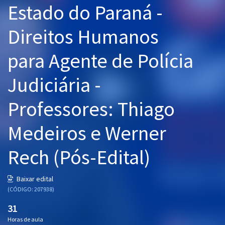
Estado do Paraná -
Pós
Direitos Humanos
Graduação
para Agente de Polícia
OAB
Judiciária -
Mentorias
Professores: Thiago
Questões grátis
Conteúdo gratuito
Medeiros e Werner
Blog
Rech (Pós-Edital)
Aprovados
Baixar edital
(CÓDIGO: 207938)
Atendimento
31
Horas de aula