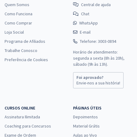
Quem Somos
Central de ajuda
Como Funciona
Chat
Como Comprar
WhatsApp
Loja Social
E-mail
Programa de Afiliados
Telefone: 3003-0894
Trabalhe Conosco
Horário de atendimento:
segunda a sexta (8h às 20h),
Preferência de Cookies
sábado (9h às 13h).
Foi aprovado?
Envie-nos a sua história!
CURSOS ONLINE
PÁGINAS ÚTEIS
Assinatura Ilimitada
Depoimentos
Coaching para Concursos
Material Grátis
Exame de Ordem
Aulas ao Vivo