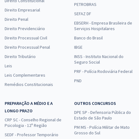
Direito Constitucional
PETROBRAS
Direito Empresarial
SEFAZ DF
Direito Penal
EBSERH - Empresa Brasileira de
Direito Previdenciário
Serviços Hospitalares
Direito Processual Civil
Banco do Brasil
Direito Processual Penal
IBGE
Direito Tributário
INSS - Instituto Nacional do
Seguro Social
Leis
PRF - Polícia Rodoviária Federal
Leis Complementares
PND
Remédios Constitucionais
PREPARAÇÃO A MÉDIO E A
OUTROS CONCURSOS
LONGO PRAZO
DPE SP - Defensoria Pública do
Estado de São Paulo
CRP SC - Conselho Regional de
Psicologia - 12ª Região
PM MS - Polícia Militar de Mato
Grosso do Sul
SEDF - Professor Temporário