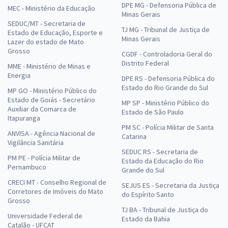
DPE MG - Defensoria Pública de
MEC - Ministério da Educação
Minas Gerais
SEDUC/MT - Secretaria de
TJ MG - Tribunal de Justiça de
Estado de Educação, Esporte e
Minas Gerais
Lazer do estado de Mato
Grosso
CGDF - Controladoria Geral do
Distrito Federal
MME - Ministério de Minas e
Energia
DPE RS - Defensoria Pública do
Estado do Rio Grande do Sul
MP GO - Ministério Público do
Estado de Goiás - Secretário
MP SP - Ministério Público do
Auxiliar da Comarca de
Estado de São Paulo
Itapuranga
PM SC - Polícia Militar de Santa
ANVISA - Agência Nacional de
Catarina
Vigilância Sanitária
SEDUC RS - Secretaria de
PM PE - Polícia Militar de
Estado da Educação do Rio
Pernambuco
Grande do Sul
CRECI MT - Conselho Regional de
SEJUS ES - Secretaria da Justiça
Corretores de Imóveis do Mato
do Espírito Santo
Grosso
TJ BA - Tribunal de Justiça do
Universidade Federal de
Estado da Bahia
Catalão - UFCAT