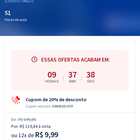
(CÓDIGO: 198227)
51
Horas de aula
ESSAS OFERTAS ACABAM EM:
09
37
38
:
:
HORAS
MIN
SEG
Cupom de 20% de desconto
Cupom ativado:
GRAN20-OFF
De:
R$ 149,80
Por:
R$ 119,84
à vista
R$ 9,99
ou
12x de