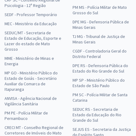
Psicologia - 12ª Região
PM MS - Polícia Militar de Mato
Grosso do Sul
SEDF - Professor Temporário
DPE MG - Defensoria Pública de
MEC - Ministério da Educação
Minas Gerais
SEDUC/MT - Secretaria de
TJ MG - Tribunal de Justiça de
Estado de Educação, Esporte e
Minas Gerais
Lazer do estado de Mato
Grosso
CGDF - Controladoria Geral do
Distrito Federal
MME - Ministério de Minas e
Energia
DPE RS - Defensoria Pública do
Estado do Rio Grande do Sul
MP GO - Ministério Público do
Estado de Goiás - Secretário
MP SP - Ministério Público do
Auxiliar da Comarca de
Estado de São Paulo
Itapuranga
PM SC - Polícia Militar de Santa
ANVISA - Agência Nacional de
Catarina
Vigilância Sanitária
SEDUC RS - Secretaria de
PM PE - Polícia Militar de
Estado da Educação do Rio
Pernambuco
Grande do Sul
CRECI MT - Conselho Regional de
SEJUS ES - Secretaria da Justiça
Corretores de Imóveis do Mato
do Espírito Santo