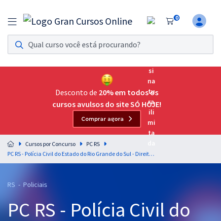
0
Assinatura Ilimitada 11
Acesso a todos os cursos. Teste grátis por 7 dias!
Assinatura OAB Até Passar
Acesso ilimitado a toda preparação para o Exame da
Desconto de
20% em todos os
Ordem, até você passar!
cursos avulsos do site SÓ HOJE!
Comprar agora
Residências Multiprofissionais
Preparação completa e intensiva para as principais
Cursos por Concurso
PC RS
residências em saúde do Brasil
PC RS - Polícia Civil do Estado do Rio Grande do Sul - Direito Administrativo para os Cargos de Escrivão e Inspetor de Polícia - Professores: Gustavo Brígido, Gustavo Scatolino e Maurício Franceschini
Concursos
RS - Policiais
Assinatura Ilimitada
PC RS - Polícia Civil do
Cursos 20% OFF