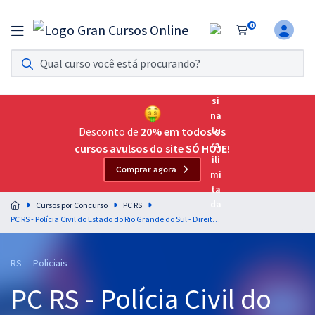
0
Assinatura Ilimitada 11
Acesso a todos os cursos. Teste grátis por 7 dias!
Assinatura OAB Até Passar
Acesso ilimitado a toda preparação para o Exame da
Desconto de
20% em todos os
Ordem, até você passar!
cursos avulsos do site SÓ HOJE!
Comprar agora
Residências Multiprofissionais
Preparação completa e intensiva para as principais
Cursos por Concurso
PC RS
residências em saúde do Brasil
PC RS - Polícia Civil do Estado do Rio Grande do Sul - Direito Constitucional para os Cargos de Escrivão e Inspetor de Polícia - Professor: Luciano Dutra
Concursos
RS - Policiais
Assinatura Ilimitada
PC RS - Polícia Civil do
Cursos 20% OFF