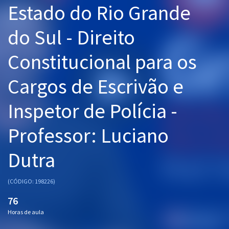
Estado do Rio Grande
Pós
do Sul - Direito
Graduação
Constitucional para os
OAB
Cargos de Escrivão e
Mentorias
Inspetor de Polícia -
Questões grátis
Conteúdo gratuito
Professor: Luciano
Blog
Dutra
Aprovados
(CÓDIGO: 198226)
Atendimento
76
Horas de aula