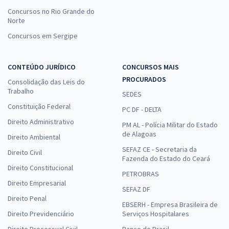
Concursos no Rio Grande do
Norte
Concursos em Sergipe
CONTEÚDO JURÍDICO
CONCURSOS MAIS
PROCURADOS
Consolidação das Leis do
Trabalho
SEDES
Constituição Federal
PC DF - DELTA
Direito Administrativo
PM AL - Polícia Militar do Estado
de Alagoas
Direito Ambiental
SEFAZ CE - Secretaria da
Direito Civil
Fazenda do Estado do Ceará
Direito Constitucional
PETROBRAS
Direito Empresarial
SEFAZ DF
Direito Penal
EBSERH - Empresa Brasileira de
Direito Previdenciário
Serviços Hospitalares
Direito Processual Civil
Banco do Brasil