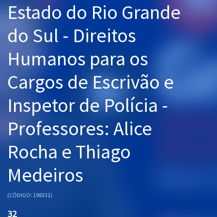
Estado do Rio Grande
Pós
do Sul - Direitos
Graduação
Humanos para os
OAB
Cargos de Escrivão e
Mentorias
Inspetor de Polícia -
Questões grátis
Conteúdo gratuito
Professores: Alice
Blog
Rocha e Thiago
Aprovados
Medeiros
Atendimento
(CÓDIGO: 198331)
32