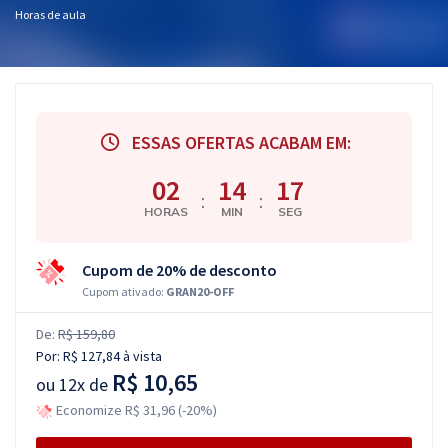
Horas de aula
ESSAS OFERTAS ACABAM EM:
02
14
17
:
:
HORAS
MIN
SEG
Cupom de 20% de desconto
Cupom ativado:
GRAN20-OFF
De:
R$ 159,80
Por:
R$ 127,84
à vista
R$ 10,65
ou
12x de
Economize R$ 31,96 (-20%)