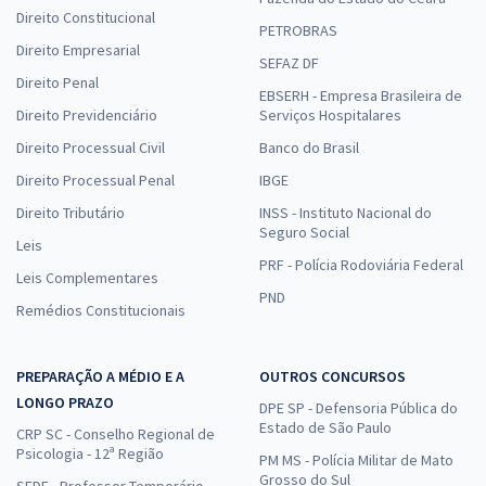
Direito Constitucional
PETROBRAS
Direito Empresarial
SEFAZ DF
Direito Penal
EBSERH - Empresa Brasileira de
Direito Previdenciário
Serviços Hospitalares
Direito Processual Civil
Banco do Brasil
Direito Processual Penal
IBGE
Direito Tributário
INSS - Instituto Nacional do
Seguro Social
Leis
PRF - Polícia Rodoviária Federal
Leis Complementares
PND
Remédios Constitucionais
PREPARAÇÃO A MÉDIO E A
OUTROS CONCURSOS
LONGO PRAZO
DPE SP - Defensoria Pública do
Estado de São Paulo
CRP SC - Conselho Regional de
Psicologia - 12ª Região
PM MS - Polícia Militar de Mato
Grosso do Sul
SEDF - Professor Temporário