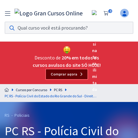
0
Assinatura Ilimitada 11
Acesso a todos os cursos. Teste grátis por 7 dias!
Assinatura OAB Até Passar
Acesso ilimitado a toda preparação para o Exame da
Desconto de
20% em todos os
Ordem, até você passar!
cursos avulsos do site SÓ HOJE!
Comprar agora
Residências Multiprofissionais
Preparação completa e intensiva para as principais
Cursos por Concurso
PC RS
residências em saúde do Brasil
PC RS - Polícia Civil do Estado do Rio Grande do Sul - Direitos Humanos para os Cargos de Escrivão e Inspetor de Polícia - Professores: Alice Rocha e Thiago Medeiros
Concursos
RS - Policiais
Assinatura Ilimitada
PC RS - Polícia Civil do
Cursos 20% OFF