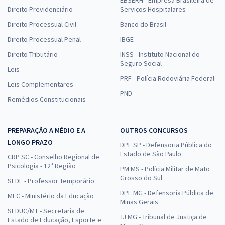
Direito Previdenciário
Serviços Hospitalares
Direito Processual Civil
Banco do Brasil
Direito Processual Penal
IBGE
Direito Tributário
INSS - Instituto Nacional do
Seguro Social
Leis
PRF - Polícia Rodoviária Federal
Leis Complementares
PND
Remédios Constitucionais
PREPARAÇÃO A MÉDIO E A
OUTROS CONCURSOS
LONGO PRAZO
DPE SP - Defensoria Pública do
Estado de São Paulo
CRP SC - Conselho Regional de
Psicologia - 12ª Região
PM MS - Polícia Militar de Mato
Grosso do Sul
SEDF - Professor Temporário
DPE MG - Defensoria Pública de
MEC - Ministério da Educação
Minas Gerais
SEDUC/MT - Secretaria de
TJ MG - Tribunal de Justiça de
Estado de Educação, Esporte e