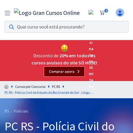
0
Assinatura Ilimitada 11
Acesso a todos os cursos. Teste grátis por 7 dias!
Assinatura OAB Até Passar
Acesso ilimitado a toda preparação para o Exame da
Desconto de
20% em todos os
Ordem, até você passar!
cursos avulsos do site SÓ HOJE!
Comprar agora
Residências Multiprofissionais
Preparação completa e intensiva para as principais
Cursos por Concurso
PC RS
residências em saúde do Brasil
PC RS - Polícia Civil do Estado do Rio Grande do Sul - Língua Portuguesa para os Cargos de Escrivão e Inspetor de Polícia - Professores: Elias Santana e Márcio Wesley
Concursos
RS - Policiais
Assinatura Ilimitada
PC RS - Polícia Civil do
Cursos 20% OFF