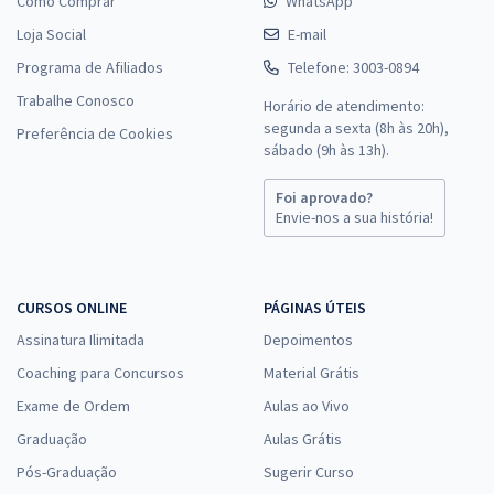
Como Comprar
WhatsApp
Loja Social
E-mail
Programa de Afiliados
Telefone: 3003-0894
Trabalhe Conosco
Horário de atendimento:
segunda a sexta (8h às 20h),
Preferência de Cookies
sábado (9h às 13h).
Foi aprovado?
Envie-nos a sua história!
CURSOS ONLINE
PÁGINAS ÚTEIS
Assinatura Ilimitada
Depoimentos
Coaching para Concursos
Material Grátis
Exame de Ordem
Aulas ao Vivo
Graduação
Aulas Grátis
Pós-Graduação
Sugerir Curso