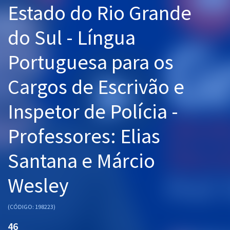
Estado do Rio Grande
Pós
do Sul - Língua
Graduação
Portuguesa para os
OAB
Cargos de Escrivão e
Mentorias
Inspetor de Polícia -
Questões grátis
Conteúdo gratuito
Professores: Elias
Blog
Santana e Márcio
Aprovados
Wesley
Atendimento
(CÓDIGO: 198223)
46