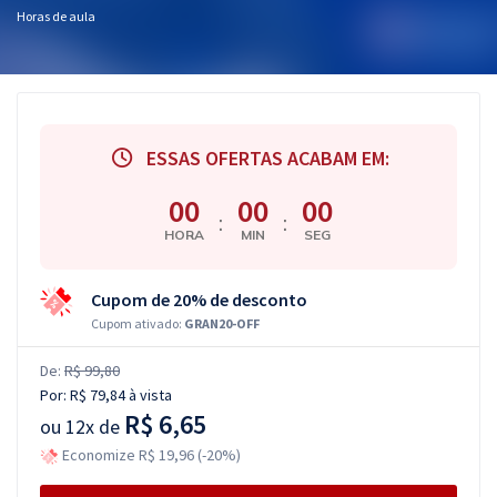
Horas de aula
ESSAS OFERTAS ACABAM EM:
00
00
00
:
:
HORA
MIN
SEG
Cupom de 20% de desconto
Cupom ativado:
GRAN20-OFF
De:
R$ 99,80
Por:
R$ 79,84
à vista
R$ 6,65
ou
12x de
Economize R$ 19,96 (-20%)