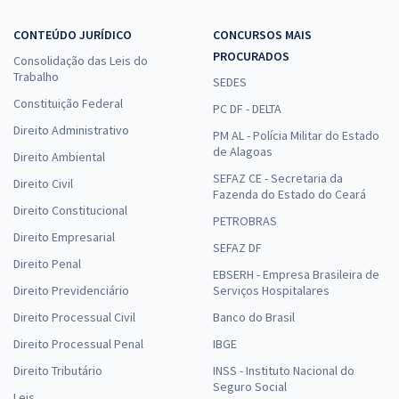
CONTEÚDO JURÍDICO
CONCURSOS MAIS
PROCURADOS
Consolidação das Leis do
Trabalho
SEDES
Constituição Federal
PC DF - DELTA
Direito Administrativo
PM AL - Polícia Militar do Estado
de Alagoas
Direito Ambiental
SEFAZ CE - Secretaria da
Direito Civil
Fazenda do Estado do Ceará
Direito Constitucional
PETROBRAS
Direito Empresarial
SEFAZ DF
Direito Penal
EBSERH - Empresa Brasileira de
Direito Previdenciário
Serviços Hospitalares
Direito Processual Civil
Banco do Brasil
Direito Processual Penal
IBGE
Direito Tributário
INSS - Instituto Nacional do
Seguro Social
Leis