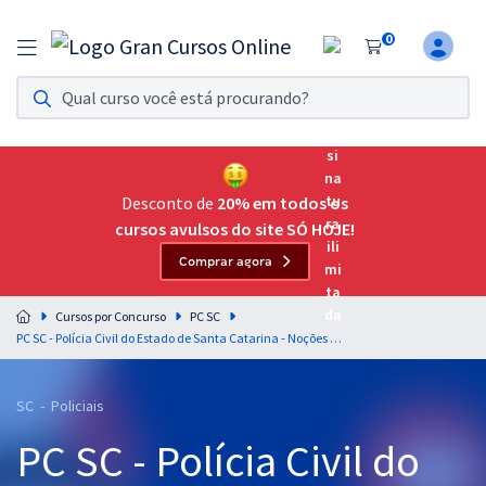
0
Assinatura Ilimitada 11
Acesso a todos os cursos. Teste grátis por 7 dias!
Assinatura OAB Até Passar
Acesso ilimitado a toda preparação para o Exame da
Desconto de
20% em todos os
Ordem, até você passar!
cursos avulsos do site SÓ HOJE!
Comprar agora
Residências Multiprofissionais
Preparação completa e intensiva para as principais
Cursos por Concurso
PC SC
residências em saúde do Brasil
PC SC - Polícia Civil do Estado de Santa Catarina - Noções de Direito Administrativo para os Cargos de Agente e Escrivão de Polícia - Professores: Equipe Gran Online
Concursos
SC - Policiais
Assinatura Ilimitada
PC SC - Polícia Civil do
Cursos 20% OFF