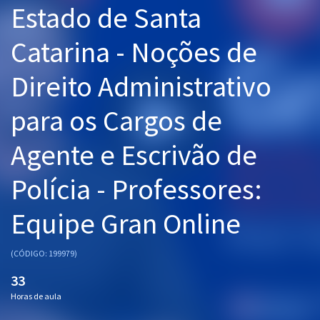
Estado de Santa
Pós
Catarina - Noções de
Graduação
Direito Administrativo
OAB
para os Cargos de
Mentorias
Agente e Escrivão de
Questões grátis
Conteúdo gratuito
Polícia - Professores:
Blog
Equipe Gran Online
Aprovados
(CÓDIGO: 199979)
Atendimento
33
Horas de aula