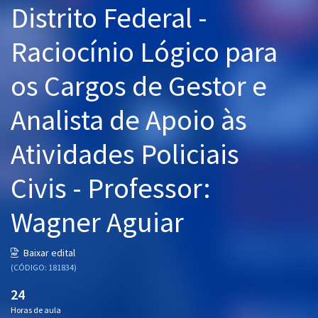
Distrito Federal -
Pós
Raciocínio Lógico para
Graduação
os Cargos de Gestor e
OAB
Analista de Apoio às
Mentorias
Atividades Policiais
Questões grátis
Conteúdo gratuito
Civis - Professor:
Blog
Wagner Aguiar
Aprovados
Baixar edital
(CÓDIGO: 181834)
Atendimento
24
Horas de aula