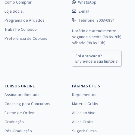
Como Comprar
WhatsApp
Loja Social
E-mail
Programa de Afiliados
Telefone: 3003-0894
Trabalhe Conosco
Horário de atendimento:
segunda a sexta (8h às 20h),
Preferência de Cookies
sábado (9h às 13h).
Foi aprovado?
Envie-nos a sua história!
CURSOS ONLINE
PÁGINAS ÚTEIS
Assinatura Ilimitada
Depoimentos
Coaching para Concursos
Material Grátis
Exame de Ordem
Aulas ao Vivo
Graduação
Aulas Grátis
Pós-Graduação
Sugerir Curso