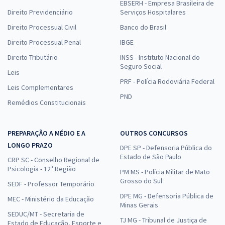
EBSERH - Empresa Brasileira de
Direito Previdenciário
Serviços Hospitalares
Direito Processual Civil
Banco do Brasil
Direito Processual Penal
IBGE
Direito Tributário
INSS - Instituto Nacional do
Seguro Social
Leis
PRF - Polícia Rodoviária Federal
Leis Complementares
PND
Remédios Constitucionais
PREPARAÇÃO A MÉDIO E A
OUTROS CONCURSOS
LONGO PRAZO
DPE SP - Defensoria Pública do
Estado de São Paulo
CRP SC - Conselho Regional de
Psicologia - 12ª Região
PM MS - Polícia Militar de Mato
Grosso do Sul
SEDF - Professor Temporário
DPE MG - Defensoria Pública de
MEC - Ministério da Educação
Minas Gerais
SEDUC/MT - Secretaria de
TJ MG - Tribunal de Justiça de
Estado de Educação, Esporte e