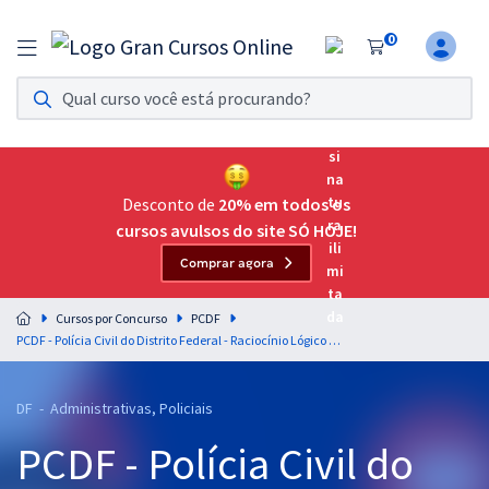
0
Assinatura Ilimitada 11
Acesso a todos os cursos. Teste grátis por 7 dias!
Assinatura OAB Até Passar
Acesso ilimitado a toda preparação para o Exame da
Desconto de
20% em todos os
Ordem, até você passar!
cursos avulsos do site SÓ HOJE!
Comprar agora
Residências Multiprofissionais
Preparação completa e intensiva para as principais
Cursos por Concurso
PCDF
residências em saúde do Brasil
PCDF - Polícia Civil do Distrito Federal - Raciocínio Lógico para os Cargos de Gestor e Analista de Apoio às Atividades Policiais Civis - Professor: Wagner Aguiar
Concursos
DF - Administrativas, Policiais
Assinatura Ilimitada
PCDF - Polícia Civil do
Cursos 20% OFF