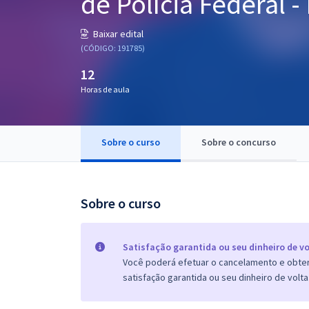
de Polícia Federal 
Pós
Baixar edital
Graduação
(CÓDIGO: 191785)
12
OAB
Horas de aula
Mentorias
Sobre o curso
Sobre o concurso
Questões grátis
Conteúdo gratuito
Blog
Sobre o curso
Aprovados
Satisfação garantida ou seu dinheiro de vo
Você poderá efetuar o cancelamento e obter 
Atendimento
satisfação garantida ou seu dinheiro de volta