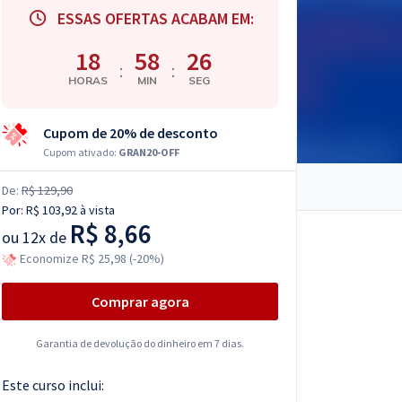
ESSAS OFERTAS ACABAM EM:
18
58
25
:
:
HORAS
MIN
SEG
Cupom de 20% de desconto
Cupom ativado:
GRAN20-OFF
De:
R$ 129,90
Por:
R$ 103,92
à vista
R$ 8,66
ou
12x de
Economize R$ 25,98 (-20%)
Comprar agora
Garantia de devolução do dinheiro em 7 dias.
Este curso inclui: