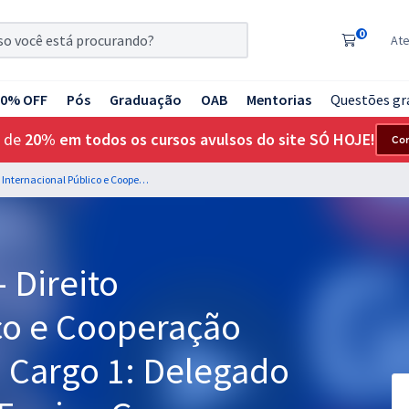
0
At
20% OFF
Pós
Graduação
OAB
Mentorias
Questões gr
 de
20% em todos os cursos avulsos do site SÓ HOJE!
Co
PF - Polícia Federal - Direito Internacional Público e Cooperação Internacional para o Cargo 1: Delegado de Polícia Federal - Equipe Gran
- Direito
ico e Cooperação
o Cargo 1: Delegado