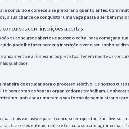
ara concurso e comece a se preparar o quanto antes. Com muita
os, a sua chance de conquistar uma vaga passa a ser bem maior
os concursos com inscrições abertas
s são os
concursos abertos e acesse o edital para começar a sua
ido pode lhe fazer perder a inscrição e ver o seu sonho se dis
 em andamento e até mesmo os previstos. Ter em mente os concurso
ais qualidade.
 maneira de estudar para o processo seletivo. Os nossos curso
uito bem como as bancas organizadoras trabalham. Conhecer a
tíssimo, pois cada uma tem a sua forma de administrar os proc
 a materiais exclusivos para o concurso em questão. São diversos 
a facilitar o seu entendimento e tornar o seu cronograma mais fle