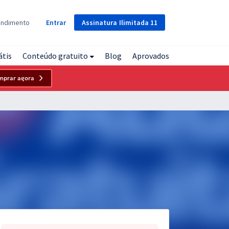
Assinatura
Ilimitada
11
endimento
Entrar
átis
Conteúdo gratuito
Blog
Aprovados
mprar agora