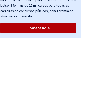
melhor custo benefício para os seus estudos e seu
bolso. São mais de 25 mil cursos para todas as
carreiras de concursos públicos, com garantia de
atualização pós-edital.
Comece hoje