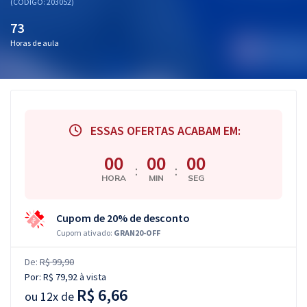
(CÓDIGO: 203052)
73
Horas de aula
ESSAS OFERTAS ACABAM EM:
00
00
00
:
:
HORA
MIN
SEG
Cupom de 20% de desconto
Cupom ativado:
GRAN20-OFF
De:
R$ 99,90
Por:
R$ 79,92
à vista
R$ 6,66
ou
12x de