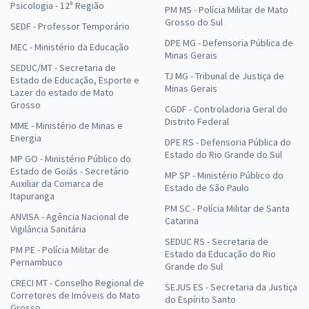
Psicologia - 12ª Região
PM MS - Polícia Militar de Mato
Grosso do Sul
SEDF - Professor Temporário
DPE MG - Defensoria Pública de
MEC - Ministério da Educação
Minas Gerais
SEDUC/MT - Secretaria de
TJ MG - Tribunal de Justiça de
Estado de Educação, Esporte e
Minas Gerais
Lazer do estado de Mato
Grosso
CGDF - Controladoria Geral do
Distrito Federal
MME - Ministério de Minas e
Energia
DPE RS - Defensoria Pública do
Estado do Rio Grande do Sul
MP GO - Ministério Público do
Estado de Goiás - Secretário
MP SP - Ministério Público do
Auxiliar da Comarca de
Estado de São Paulo
Itapuranga
PM SC - Polícia Militar de Santa
ANVISA - Agência Nacional de
Catarina
Vigilância Sanitária
SEDUC RS - Secretaria de
PM PE - Polícia Militar de
Estado da Educação do Rio
Pernambuco
Grande do Sul
CRECI MT - Conselho Regional de
SEJUS ES - Secretaria da Justiça
Corretores de Imóveis do Mato
do Espírito Santo
Grosso