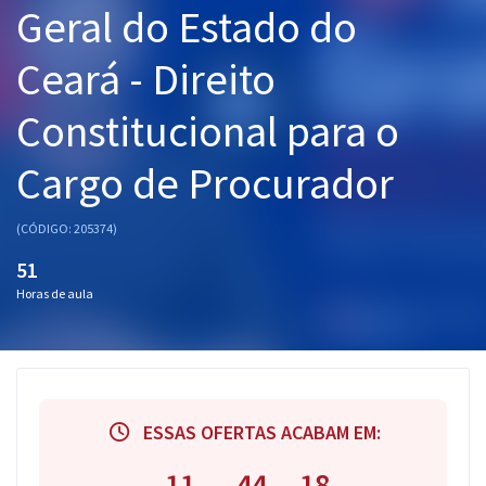
Geral do Estado do
Pós
Ceará - Direito
Graduação
Constitucional para o
OAB
Cargo de Procurador
Mentorias
Questões grátis
(CÓDIGO: 205374)
51
Conteúdo gratuito
Horas de aula
Blog
Aprovados
Atendimento
ESSAS OFERTAS ACABAM EM:
11
44
17