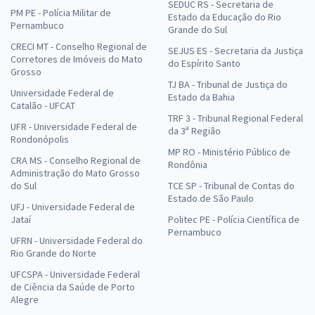
SEDUC RS - Secretaria de
PM PE - Polícia Militar de
Estado da Educação do Rio
Pernambuco
Grande do Sul
CRECI MT - Conselho Regional de
SEJUS ES - Secretaria da Justiça
Corretores de Imóveis do Mato
do Espírito Santo
Grosso
TJ BA - Tribunal de Justiça do
Universidade Federal de
Estado da Bahia
Catalão - UFCAT
TRF 3 - Tribunal Regional Federal
UFR - Universidade Federal de
da 3ª Região
Rondonópolis
MP RO - Ministério Público de
CRA MS - Conselho Regional de
Rondônia
Administração do Mato Grosso
do Sul
TCE SP - Tribunal de Contas do
Estado de São Paulo
UFJ - Universidade Federal de
Jataí
Politec PE - Polícia Científica de
Pernambuco
UFRN - Universidade Federal do
Rio Grande do Norte
UFCSPA - Universidade Federal
de Ciência da Saúde de Porto
Alegre