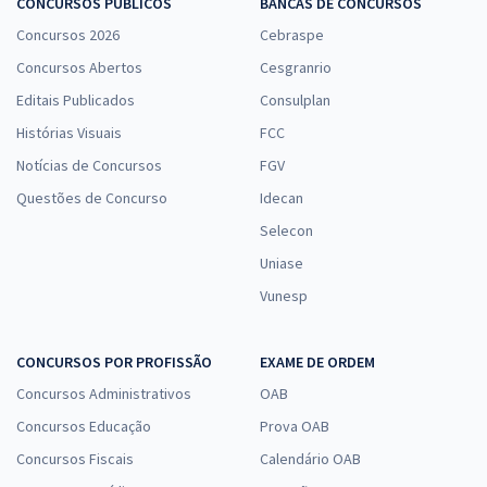
CONCURSOS PÚBLICOS
BANCAS DE CONCURSOS
Concursos 2026
Cebraspe
Concursos Abertos
Cesgranrio
Editais Publicados
Consulplan
Histórias Visuais
FCC
Notícias de Concursos
FGV
Questões de Concurso
Idecan
Selecon
Uniase
Vunesp
CONCURSOS POR PROFISSÃO
EXAME DE ORDEM
Concursos Administrativos
OAB
Concursos Educação
Prova OAB
Concursos Fiscais
Calendário OAB