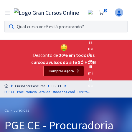
0
Assinatura Ilimitada 11
Acesso a todos os cursos. Teste grátis por 7 dias!
Assinatura OAB Até Passar
Acesso ilimitado a toda preparação para o Exame da
Desconto de
20% em todos os
Ordem, até você passar!
cursos avulsos do site SÓ HOJE!
Comprar agora
Residências Multiprofissionais
Preparação completa e intensiva para as principais
Cursos por Concurso
PGE CE
residências em saúde do Brasil
PGE CE - Procuradoria Geral do Estado do Ceará - Direito Constitucional para o Cargo de Procurador
Concursos
CE - Jurídicas
Assinatura Ilimitada
PGE CE - Procuradoria
Cursos 20% OFF