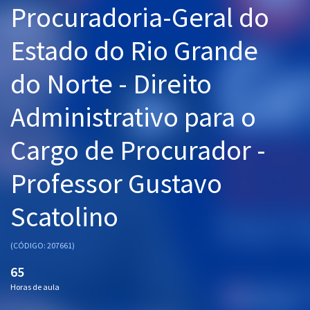
Procuradoria-Geral do
Pós
Estado do Rio Grande
Graduação
do Norte - Direito
OAB
Administrativo para o
Mentorias
Cargo de Procurador -
Questões grátis
Conteúdo gratuito
Professor Gustavo
Blog
Scatolino
Aprovados
(CÓDIGO: 207661)
Atendimento
65
Horas de aula