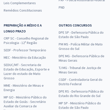
PRF - Polícia Rodoviária Federal
Leis Complementares
PND
Remédios Constitucionais
PREPARAÇÃO A MÉDIO E A
OUTROS CONCURSOS
LONGO PRAZO
DPE SP - Defensoria Pública do
Estado de São Paulo
CRP SC - Conselho Regional de
Psicologia - 12ª Região
PM MS - Polícia Militar de Mato
Grosso do Sul
SEDF - Professor Temporário
DPE MG - Defensoria Pública de
MEC - Ministério da Educação
Minas Gerais
SEDUC/MT - Secretaria de
TJ MG - Tribunal de Justiça de
Estado de Educação, Esporte e
Minas Gerais
Lazer do estado de Mato
Grosso
CGDF - Controladoria Geral do
Distrito Federal
MME - Ministério de Minas e
Energia
DPE RS - Defensoria Pública do
Estado do Rio Grande do Sul
MP GO - Ministério Público do
Estado de Goiás - Secretário
MP SP - Ministério Público do
Auxiliar da Comarca de
Estado de São Paulo