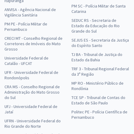
Itapuranga
PM SC - Polícia Militar de Santa
ANVISA - Agência Nacional de
Catarina
Vigilância Sanitária
SEDUC RS - Secretaria de
PM PE - Polícia Militar de
Estado da Educação do Rio
Pernambuco
Grande do Sul
CRECI MT - Conselho Regional de
SEJUS ES - Secretaria da Justiça
Corretores de Imóveis do Mato
do Espírito Santo
Grosso
TJ BA - Tribunal de Justiça do
Universidade Federal de
Estado da Bahia
Catalão - UFCAT
TRF 3 - Tribunal Regional Federal
UFR - Universidade Federal de
da 3ª Região
Rondonópolis
MP RO - Ministério Público de
CRA MS - Conselho Regional de
Rondônia
Administração do Mato Grosso
do Sul
TCE SP - Tribunal de Contas do
Estado de São Paulo
UFJ - Universidade Federal de
Jataí
Politec PE - Polícia Científica de
Pernambuco
UFRN - Universidade Federal do
Rio Grande do Norte