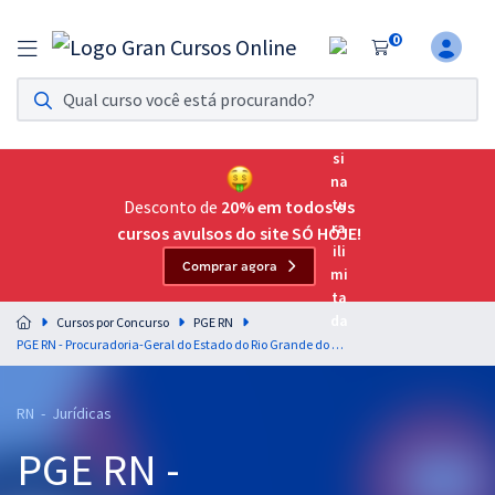
0
Assinatura Ilimitada 11
Acesso a todos os cursos. Teste grátis por 7 dias!
Assinatura OAB Até Passar
Acesso ilimitado a toda preparação para o Exame da
Desconto de
20% em todos os
Ordem, até você passar!
cursos avulsos do site SÓ HOJE!
Comprar agora
Residências Multiprofissionais
Preparação completa e intensiva para as principais
Cursos por Concurso
PGE RN
residências em saúde do Brasil
PGE RN - Procuradoria-Geral do Estado do Rio Grande do Norte - Direito Administrativo para o Cargo de Procurador - Professor Gustavo Scatolino
Concursos
RN - Jurídicas
Assinatura Ilimitada
PGE RN -
Cursos 20% OFF