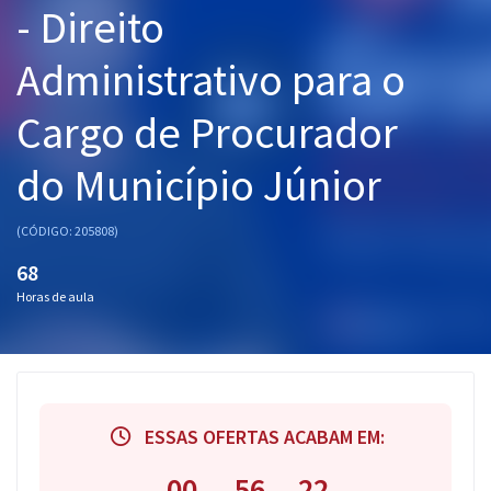
- Direito
Pós
Administrativo para o
Graduação
Cargo de Procurador
OAB
do Município Júnior
Mentorias
Questões grátis
(CÓDIGO: 205808)
68
Conteúdo gratuito
Horas de aula
Blog
Aprovados
Atendimento
ESSAS OFERTAS ACABAM EM:
00
56
22