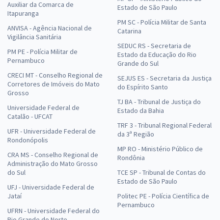
Auxiliar da Comarca de
Estado de São Paulo
Itapuranga
PM SC - Polícia Militar de Santa
ANVISA - Agência Nacional de
Catarina
Vigilância Sanitária
SEDUC RS - Secretaria de
PM PE - Polícia Militar de
Estado da Educação do Rio
Pernambuco
Grande do Sul
CRECI MT - Conselho Regional de
SEJUS ES - Secretaria da Justiça
Corretores de Imóveis do Mato
do Espírito Santo
Grosso
TJ BA - Tribunal de Justiça do
Universidade Federal de
Estado da Bahia
Catalão - UFCAT
TRF 3 - Tribunal Regional Federal
UFR - Universidade Federal de
da 3ª Região
Rondonópolis
MP RO - Ministério Público de
CRA MS - Conselho Regional de
Rondônia
Administração do Mato Grosso
do Sul
TCE SP - Tribunal de Contas do
Estado de São Paulo
UFJ - Universidade Federal de
Jataí
Politec PE - Polícia Científica de
Pernambuco
UFRN - Universidade Federal do
Rio Grande do Norte