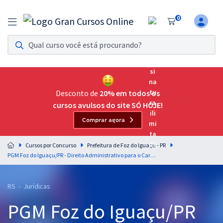
0
Assinatura Ilimitada 11
Acesso a todos os cursos. Teste grátis por 7 dias!
Assinatura OAB Até Passar
Acesso ilimitado a toda preparação para o Exame da
Desconto de
20% em todos os
Ordem, até você passar!
cursos avulsos do site SÓ HOJE!
Comprar agora
Residências Multiprofissionais
Preparação completa e intensiva para as principais
Cursos por Concurso
Prefeitura de Foz do Iguaçu - PR
residências em saúde do Brasil
PGM Foz do Iguaçu/PR - Direito Administrativo para o Cargo de Procurador do Município Júnior
Concursos
RS - Jurídicas
Assinatura Ilimitada
PGM Foz do Iguaçu/PR
Cursos 20% OFF