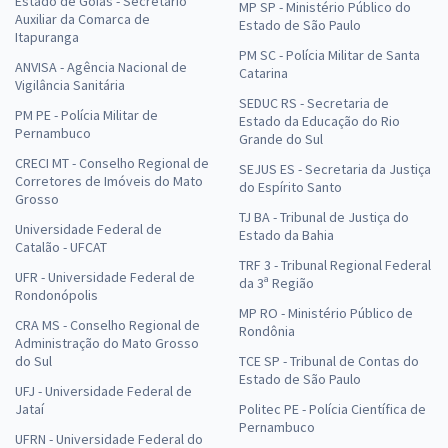
Estado de Goiás - Secretário
MP SP - Ministério Público do
Auxiliar da Comarca de
Estado de São Paulo
Itapuranga
PM SC - Polícia Militar de Santa
ANVISA - Agência Nacional de
Catarina
Vigilância Sanitária
SEDUC RS - Secretaria de
PM PE - Polícia Militar de
Estado da Educação do Rio
Pernambuco
Grande do Sul
CRECI MT - Conselho Regional de
SEJUS ES - Secretaria da Justiça
Corretores de Imóveis do Mato
do Espírito Santo
Grosso
TJ BA - Tribunal de Justiça do
Universidade Federal de
Estado da Bahia
Catalão - UFCAT
TRF 3 - Tribunal Regional Federal
UFR - Universidade Federal de
da 3ª Região
Rondonópolis
MP RO - Ministério Público de
CRA MS - Conselho Regional de
Rondônia
Administração do Mato Grosso
do Sul
TCE SP - Tribunal de Contas do
Estado de São Paulo
UFJ - Universidade Federal de
Jataí
Politec PE - Polícia Científica de
Pernambuco
UFRN - Universidade Federal do