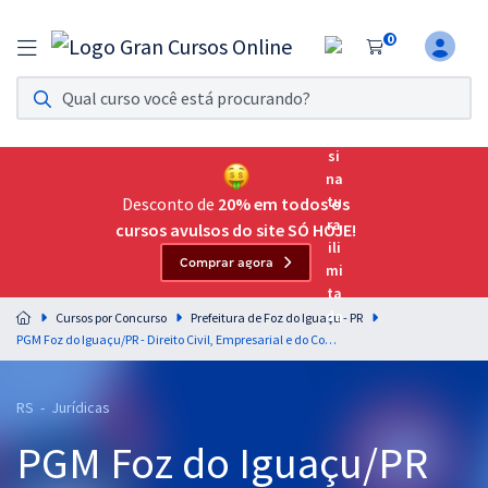
0
Assinatura Ilimitada 11
Acesso a todos os cursos. Teste grátis por 7 dias!
Assinatura OAB Até Passar
Acesso ilimitado a toda preparação para o Exame da
Desconto de
20% em todos os
Ordem, até você passar!
cursos avulsos do site SÓ HOJE!
Comprar agora
Residências Multiprofissionais
Preparação completa e intensiva para as principais
Cursos por Concurso
Prefeitura de Foz do Iguaçu - PR
residências em saúde do Brasil
PGM Foz do Iguaçu/PR - Direito Civil, Empresarial e do Consumidor para o Cargo de Procurador do Município Júnior
Concursos
RS - Jurídicas
Assinatura Ilimitada
PGM Foz do Iguaçu/PR
Cursos 20% OFF