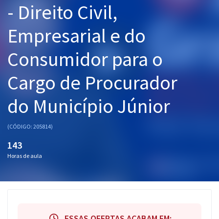
- Direito Civil,
Pós
Empresarial e do
Graduação
Consumidor para o
OAB
Cargo de Procurador
Mentorias
do Município Júnior
Questões grátis
Conteúdo gratuito
(CÓDIGO: 205814)
Blog
143
Horas de aula
Aprovados
Atendimento
ESSAS OFERTAS ACABAM EM: