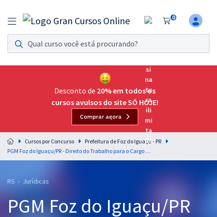
0
Assinatura Ilimitada 11
Acesso a todos os cursos. Teste grátis por 7 dias!
Assinatura OAB Até Passar
Acesso ilimitado a toda preparação para o Exame da
Desconto de
20% em todos os
Ordem, até você passar!
cursos avulsos do site SÓ HOJE!
Comprar agora
Residências Multiprofissionais
Preparação completa e intensiva para as principais
Cursos por Concurso
Prefeitura de Foz do Iguaçu - PR
residências em saúde do Brasil
PGM Foz do Iguaçu/PR - Direito do Trabalho para o Cargo de Procurador do Município Júnior
Concursos
RS - Jurídicas
Assinatura Ilimitada
PGM Foz do Iguaçu/PR
Cursos 20% OFF