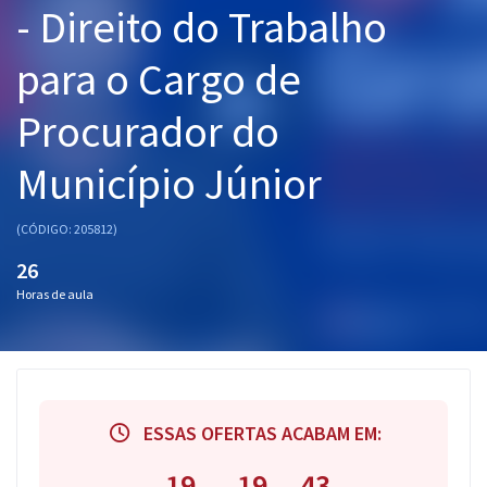
- Direito do Trabalho
Pós
para o Cargo de
Graduação
Procurador do
OAB
Município Júnior
Mentorias
Questões grátis
(CÓDIGO: 205812)
26
Conteúdo gratuito
Horas de aula
Blog
Aprovados
Atendimento
ESSAS OFERTAS ACABAM EM:
19
19
42