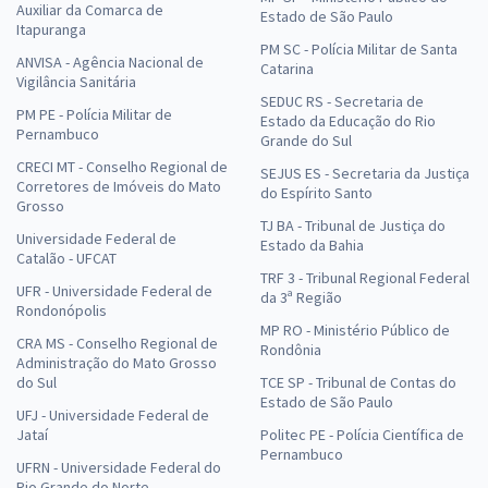
Auxiliar da Comarca de
Estado de São Paulo
Itapuranga
PM SC - Polícia Militar de Santa
ANVISA - Agência Nacional de
Catarina
Vigilância Sanitária
SEDUC RS - Secretaria de
PM PE - Polícia Militar de
Estado da Educação do Rio
Pernambuco
Grande do Sul
CRECI MT - Conselho Regional de
SEJUS ES - Secretaria da Justiça
Corretores de Imóveis do Mato
do Espírito Santo
Grosso
TJ BA - Tribunal de Justiça do
Universidade Federal de
Estado da Bahia
Catalão - UFCAT
TRF 3 - Tribunal Regional Federal
UFR - Universidade Federal de
da 3ª Região
Rondonópolis
MP RO - Ministério Público de
CRA MS - Conselho Regional de
Rondônia
Administração do Mato Grosso
do Sul
TCE SP - Tribunal de Contas do
Estado de São Paulo
UFJ - Universidade Federal de
Jataí
Politec PE - Polícia Científica de
Pernambuco
UFRN - Universidade Federal do
Rio Grande do Norte