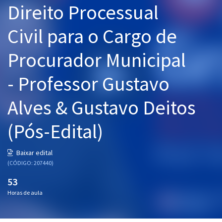
Direito Processual
Pós
Civil para o Cargo de
Graduação
Procurador Municipal
OAB
- Professor Gustavo
Mentorias
Alves & Gustavo Deitos
Questões grátis
Conteúdo gratuito
(Pós-Edital)
Blog
Baixar edital
Aprovados
(CÓDIGO: 207440)
53
Atendimento
Horas de aula