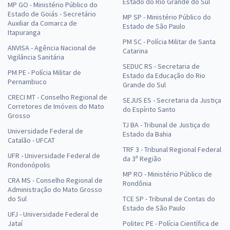
Estado do Rio Grande do Sul
MP GO - Ministério Público do
Estado de Goiás - Secretário
MP SP - Ministério Público do
Auxiliar da Comarca de
Estado de São Paulo
Itapuranga
PM SC - Polícia Militar de Santa
ANVISA - Agência Nacional de
Catarina
Vigilância Sanitária
SEDUC RS - Secretaria de
PM PE - Polícia Militar de
Estado da Educação do Rio
Pernambuco
Grande do Sul
CRECI MT - Conselho Regional de
SEJUS ES - Secretaria da Justiça
Corretores de Imóveis do Mato
do Espírito Santo
Grosso
TJ BA - Tribunal de Justiça do
Universidade Federal de
Estado da Bahia
Catalão - UFCAT
TRF 3 - Tribunal Regional Federal
UFR - Universidade Federal de
da 3ª Região
Rondonópolis
MP RO - Ministério Público de
CRA MS - Conselho Regional de
Rondônia
Administração do Mato Grosso
do Sul
TCE SP - Tribunal de Contas do
Estado de São Paulo
UFJ - Universidade Federal de
Jataí
Politec PE - Polícia Científica de