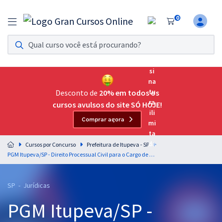
0
Assinatura Ilimitada 11
Acesso a todos os cursos. Teste grátis por 7 dias!
Assinatura OAB Até Passar
Acesso ilimitado a toda preparação para o Exame da
Desconto de
20% em todos os
Ordem, até você passar!
cursos avulsos do site SÓ HOJE!
Comprar agora
Residências Multiprofissionais
Preparação completa e intensiva para as principais
Cursos por Concurso
Prefeitura de Itupeva - SP
residências em saúde do Brasil
PGM Itupeva/SP - Direito Processual Civil para o Cargo de Procurador Municipal - Professor Gustavo Alves & Gustavo Deitos (Pós-Edital)
Concursos
SP - Jurídicas
Assinatura Ilimitada
PGM Itupeva/SP -
Cursos 20% OFF