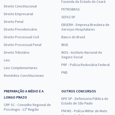
Fazenda do Estado do Ceará
Direito Constitucional
PETROBRAS
Direito Empresarial
SEFAZ DF
Direito Penal
EBSERH - Empresa Brasileira de
Direito Previdenciário
Serviços Hospitalares
Direito Processual Civil
Banco do Brasil
Direito Processual Penal
IBGE
Direito Tributário
INSS - Instituto Nacional do
Seguro Social
Leis
PRF - Polícia Rodoviária Federal
Leis Complementares
PND
Remédios Constitucionais
PREPARAÇÃO A MÉDIO E A
OUTROS CONCURSOS
LONGO PRAZO
DPE SP - Defensoria Pública do
Estado de São Paulo
CRP SC - Conselho Regional de
Psicologia - 12ª Região
PM MS - Polícia Militar de Mato