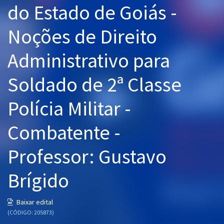
do Estado de Goiás -
Pós
Noções de Direito
Graduação
Administrativo para
OAB
Soldado de 2ª Classe
Mentorias
Polícia Militar -
Questões grátis
Conteúdo gratuito
Combatente -
Blog
Professor: Gustavo
Aprovados
Brígido
Atendimento
Baixar edital
(CÓDIGO: 205873)