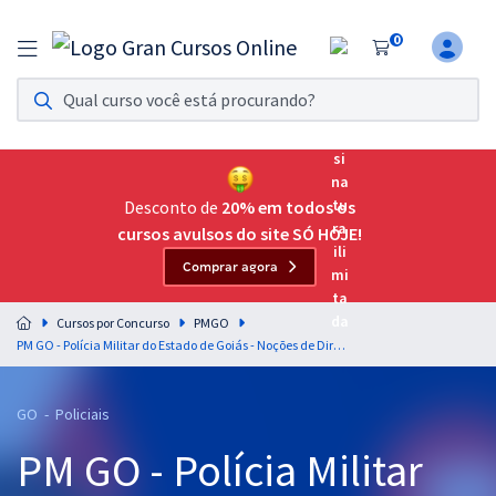
0
Assinatura Ilimitada 11
Acesso a todos os cursos. Teste grátis por 7 dias!
Assinatura OAB Até Passar
Acesso ilimitado a toda preparação para o Exame da
Desconto de
20% em todos os
Ordem, até você passar!
cursos avulsos do site SÓ HOJE!
Comprar agora
Residências Multiprofissionais
Preparação completa e intensiva para as principais
Cursos por Concurso
PMGO
residências em saúde do Brasil
PM GO - Polícia Militar do Estado de Goiás - Noções de Direito Administrativo para Soldado de 2ª Classe Polícia Militar - Combatente - Professor: Gustavo Brígido
Concursos
GO - Policiais
Assinatura Ilimitada
PM GO - Polícia Militar
Cursos 20% OFF