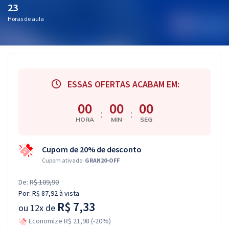
23
Horas de aula
ESSAS OFERTAS ACABAM EM:
00
00
00
:
:
HORA
MIN
SEG
Cupom de 20% de desconto
Cupom ativado:
GRAN20-OFF
De:
R$ 109,90
Por:
R$ 87,92
à vista
R$ 7,33
ou
12x de
Economize R$ 21,98 (-20%)