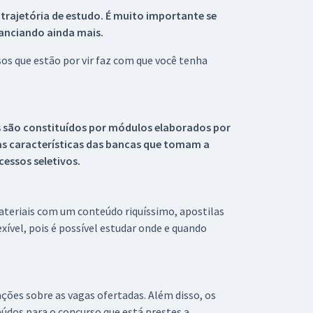
 trajetória de estudo. É muito importante se
tanciando ainda mais.
s que estão por vir faz com que você tenha
s são constituídos por módulos elaborados por
s características das bancas que tomam a
essos seletivos.
materiais com um conteúdo riquíssimo, apostilas
xível, pois é possível estudar onde e quando
ações sobre as vagas ofertadas. Além disso, os
údos para o concurso que está prestes a