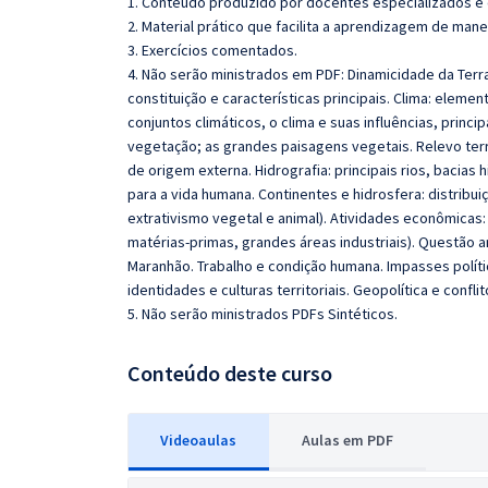
1. Conteúdo produzido por docentes especializados e
2. Material prático que facilita a aprendizagem de mane
3. Exercícios comentados.
4. Não serão ministrados em PDF: Dinamicidade da Terra 
constituição e características principais. Clima: eleme
conjuntos climáticos, o clima e suas influências, princi
vegetação; as grandes paisagens vegetais. Relevo terr
de origem externa. Hidrografia: principais rios, bacias
para a vida humana. Continentes e hidrosfera: distribui
extrativismo vegetal e animal). Atividades econômicas: 
matérias-primas, grandes áreas industriais). Questão am
Maranhão. Trabalho e condição humana. Impasses polític
identidades e culturas territoriais. Geopolítica e confl
5. Não serão ministrados PDFs Sintéticos.
Conteúdo deste curso
Videoaulas
Aulas em PDF