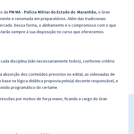
co da
PM MA - Polícia Militar do Estado do Maranhão
, o
Gran
iente e renomada em preparatórios. Além das tradicionais
 mercado. Dessa forma, o alinhamento e o compromisso com o que
starão sempre à sua disposição no curso que oferecemos.
cada disciplina (não necessariamente todos), conforme critério
 a absorção dos conteúdos previstos no edital, as videoaulas de
 base na lógica didática proposta pelo(a) docente responsável, e
teúdo programático do certame.
ressões por motivo de força maior, ficando a cargo do
Gran