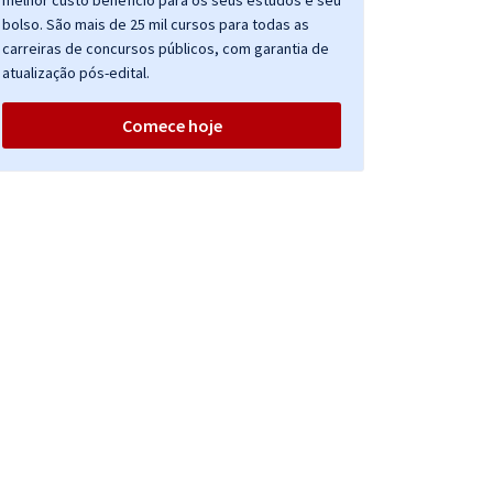
melhor custo benefício para os seus estudos e seu
bolso. São mais de 25 mil cursos para todas as
carreiras de concursos públicos, com garantia de
atualização pós-edital.
Comece hoje