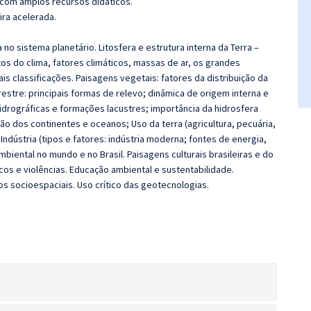
 com amplos recursos didáticos.
ira acelerada.
no sistema planetário. Litosfera e estrutura interna da Terra –
ntos do clima, fatores climáticos, massas de ar, os grandes
pais classificações. Paisagens vegetais: fatores da distribuição da
estre: principais formas de relevo; dinâmica de origem interna e
 hidrográficas e formações lacustres; importância da hidrosfera
ção dos continentes e oceanos; Uso da terra (agricultura, pecuária,
Indústria (tipos e fatores: indústria moderna; fontes de energia,
biental no mundo e no Brasil. Paisagens culturais brasileiras e do
os e violências. Educação ambiental e sustentabilidade.
itos socioespaciais. Uso crítico das geotecnologias.