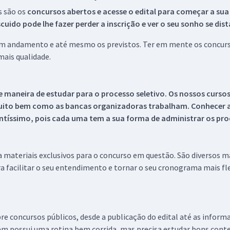
s são os
concursos abertos e acesse o edital para começar a sua
ido pode lhe fazer perder a inscrição e ver o seu sonho se dis
 em andamento e até mesmo os previstos. Ter em mente os concurso
ais qualidade.
 maneira de estudar para o processo seletivo. Os nossos curso
uito bem como as bancas organizadoras trabalham. Conhecer a
tíssimo, pois cada uma tem a sua forma de administrar os proc
 a materiais exclusivos para o concurso em questão. São diversos 
a facilitar o seu entendimento e tornar o seu cronograma mais fle
re concursos públicos, desde a publicação do edital até as inform
em possui uma rotina bem corrida, mas precisa estudar bons conte