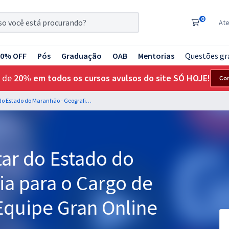
0
At
20% OFF
Pós
Graduação
OAB
Mentorias
Questões gr
 de
20% em todos os cursos avulsos do site SÓ HOJE!
Co
PM MA - Polícia Militar do Estado do Maranhão - Geografia para o Cargo de Oficial - Professor: Equipe Gran Online (Pós-Edital)
tar do Estado do
ia para o Cargo de
 Equipe Gran Online