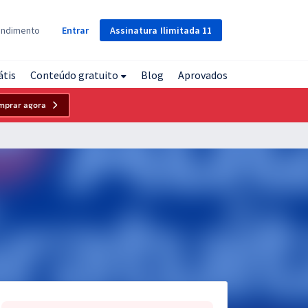
Assinatura
Ilimitada
11
endimento
Entrar
átis
Conteúdo gratuito
Blog
Aprovados
mprar agora