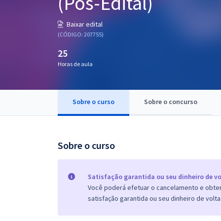
(Pós-Edital)
Pós
Baixar edital
Graduação
(CÓDIGO: 207755)
25
OAB
Horas de aula
Mentorias
Sobre o curso
Sobre o concurso
Questões grátis
Conteúdo gratuito
Blog
Sobre o curso
Aprovados
Satisfação garantida ou seu dinheiro de vo
Você poderá efetuar o cancelamento e obter 
Atendimento
satisfação garantida ou seu dinheiro de volta