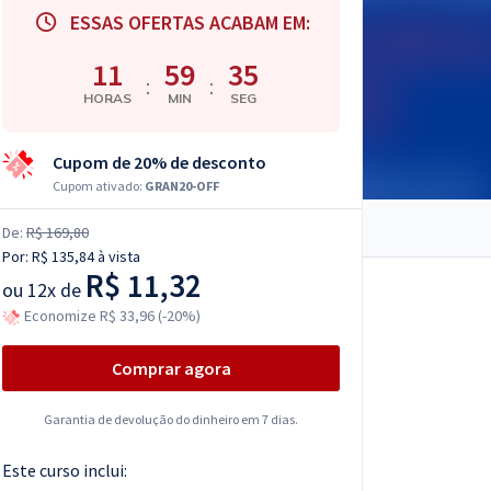
ESSAS OFERTAS ACABAM EM:
11
59
34
:
:
HORAS
MIN
SEG
Cupom de 20% de desconto
Cupom ativado:
GRAN20-OFF
De:
R$ 169,80
Por:
R$ 135,84
à vista
R$ 11,32
ou
12x de
Economize R$ 33,96 (-20%)
Comprar agora
Garantia de devolução do dinheiro em 7 dias.
Este curso inclui: