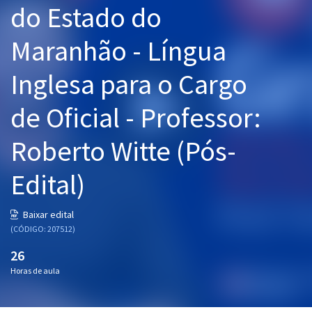
do Estado do
Pós
Maranhão - Língua
Graduação
Inglesa para o Cargo
OAB
de Oficial - Professor:
Mentorias
Roberto Witte (Pós-
Questões grátis
Conteúdo gratuito
Edital)
Blog
Baixar edital
Aprovados
(CÓDIGO: 207512)
26
Atendimento
Horas de aula