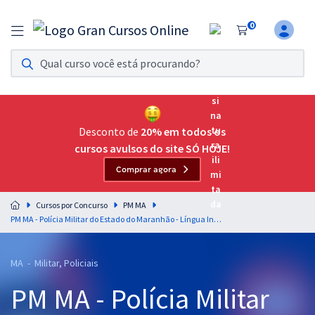
0
Assinatura Ilimitada 11
Acesso a todos os cursos. Teste grátis por 7 dias!
Assinatura OAB Até Passar
Acesso ilimitado a toda preparação para o Exame da
Desconto de
20% em todos os
Ordem, até você passar!
cursos avulsos do site SÓ HOJE!
Comprar agora
Residências Multiprofissionais
Preparação completa e intensiva para as principais
Cursos por Concurso
PM MA
residências em saúde do Brasil
PM MA - Polícia Militar do Estado do Maranhão - Língua Inglesa para o Cargo de Oficial - Professor: Roberto Witte (Pós-Edital)
Concursos
MA - Militar, Policiais
Assinatura Ilimitada
PM MA - Polícia Militar
Cursos 20% OFF