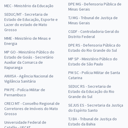
DPE MG - Defensoria Pública de
MEC - Ministério da Educação
Minas Gerais
SEDUC/MT - Secretaria de
TJ MG - Tribunal de Justiça de
Estado de Educação, Esporte e
Minas Gerais
Lazer do estado de Mato
Grosso
CGDF - Controladoria Geral do
Distrito Federal
MME - Ministério de Minas e
Energia
DPE RS - Defensoria Pública do
Estado do Rio Grande do Sul
MP GO - Ministério Público do
Estado de Goiás - Secretário
MP SP - Ministério Público do
Auxiliar da Comarca de
Estado de São Paulo
Itapuranga
PM SC - Polícia Militar de Santa
ANVISA - Agência Nacional de
Catarina
Vigilância Sanitária
SEDUC RS - Secretaria de
PM PE - Polícia Militar de
Estado da Educação do Rio
Pernambuco
Grande do Sul
CRECI MT - Conselho Regional de
SEJUS ES - Secretaria da Justiça
Corretores de Imóveis do Mato
do Espírito Santo
Grosso
TJ BA - Tribunal de Justiça do
Universidade Federal de
Estado da Bahia
Catalão - UFCAT