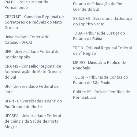
PM PE - Polícia Militar de
Estado da Educação do Rio
Pernambuco
Grande do Sul
CRECI MT - Conselho Regional de
SEJUS ES - Secretaria da Justiça
Corretores de Imóveis do Mato
do Espírito Santo
Grosso
TJ BA - Tribunal de Justiça do
Universidade Federal de
Estado da Bahia
Catalão - UFCAT
TRF 3 - Tribunal Regional Federal
UFR - Universidade Federal de
da 3ª Região
Rondonópolis
MP RO - Ministério Público de
CRA MS - Conselho Regional de
Rondônia
Administração do Mato Grosso
do Sul
TCE SP - Tribunal de Contas do
Estado de São Paulo
UFJ - Universidade Federal de
Jataí
Politec PE - Polícia Científica de
Pernambuco
UFRN - Universidade Federal do
Rio Grande do Norte
UFCSPA - Universidade Federal
de Ciência da Saúde de Porto
Alegre