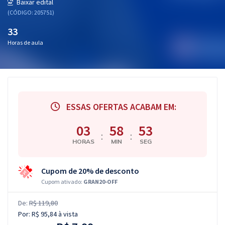
Baixar edital
(CÓDIGO: 205751)
33
Horas de aula
ESSAS OFERTAS ACABAM EM:
03
58
52
:
:
HORAS
MIN
SEG
Cupom de 20% de desconto
Cupom ativado:
GRAN20-OFF
De:
R$ 119,80
Por:
R$ 95,84
à vista