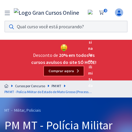
0
Assinatura Ilimitada 11
Acesso a todos os cursos. Teste grátis por 7 dias!
Assinatura OAB Até Passar
Acesso ilimitado a toda preparação para o Exame da
Desconto de
20% em todos os
Ordem, até você passar!
cursos avulsos do site SÓ HOJE!
Comprar agora
Residências Multiprofissionais
Preparação completa e intensiva para as principais
Cursos por Concurso
PM MT
residências em saúde do Brasil
PM MT - Polícia Militar do Estado de Mato Grosso (Processo Seletivo Interno) - Conhecimentos de Polícia Judiciária Militar (CPJM) para o Cargo de 3º Sargento - Professores: Equipe Gran
Concursos
MT - Militar, Policiais
Assinatura Ilimitada
PM MT - Polícia Militar
Cursos 20% OFF