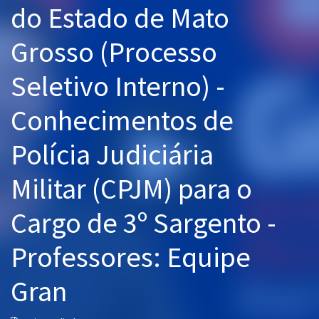
do Estado de Mato
Pós
Grosso (Processo
Graduação
Seletivo Interno) -
OAB
Conhecimentos de
Mentorias
Polícia Judiciária
Questões grátis
Conteúdo gratuito
Militar (CPJM) para o
Blog
Cargo de 3º Sargento -
Aprovados
Professores: Equipe
Atendimento
Gran