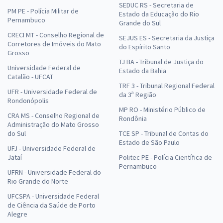
SEDUC RS - Secretaria de
PM PE - Polícia Militar de
Estado da Educação do Rio
Pernambuco
Grande do Sul
CRECI MT - Conselho Regional de
SEJUS ES - Secretaria da Justiça
Corretores de Imóveis do Mato
do Espírito Santo
Grosso
TJ BA - Tribunal de Justiça do
Universidade Federal de
Estado da Bahia
Catalão - UFCAT
TRF 3 - Tribunal Regional Federal
UFR - Universidade Federal de
da 3ª Região
Rondonópolis
MP RO - Ministério Público de
CRA MS - Conselho Regional de
Rondônia
Administração do Mato Grosso
do Sul
TCE SP - Tribunal de Contas do
Estado de São Paulo
UFJ - Universidade Federal de
Jataí
Politec PE - Polícia Científica de
Pernambuco
UFRN - Universidade Federal do
Rio Grande do Norte
UFCSPA - Universidade Federal
de Ciência da Saúde de Porto
Alegre