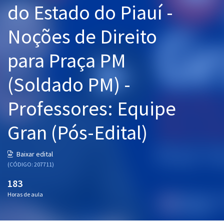
do Estado do Piauí -
Pós
Noções de Direito
Graduação
para Praça PM
OAB
(Soldado PM) -
Mentorias
Professores: Equipe
Questões grátis
Conteúdo gratuito
Gran (Pós-Edital)
Blog
Baixar edital
Aprovados
(CÓDIGO: 207711)
183
Atendimento
Horas de aula