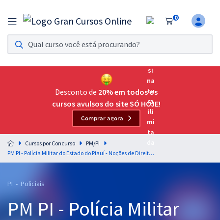
0
Assinatura Ilimitada 11
Acesso a todos os cursos. Teste grátis por 7 dias!
Assinatura OAB Até Passar
Acesso ilimitado a toda preparação para o Exame da
Desconto de
20% em todos os
Ordem, até você passar!
cursos avulsos do site SÓ HOJE!
Comprar agora
Residências Multiprofissionais
Preparação completa e intensiva para as principais
Cursos por Concurso
PM/PI
residências em saúde do Brasil
PM PI - Polícia Militar do Estado do Piauí - Noções de Direito para Praça PM (Soldado PM) - Professores: Equipe Gran (Pós-Edital)
Concursos
PI - Policiais
Assinatura Ilimitada
PM PI - Polícia Militar
Cursos 20% OFF