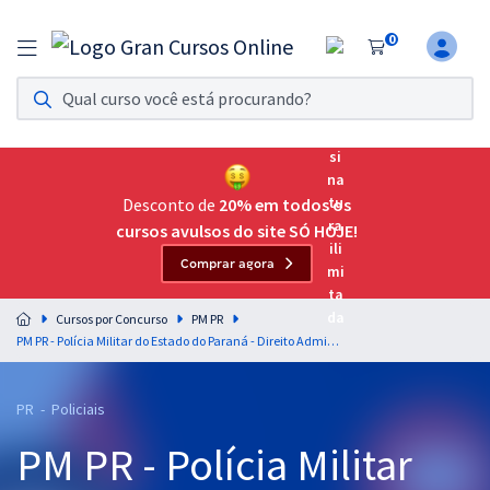
0
Assinatura Ilimitada 11
Acesso a todos os cursos. Teste grátis por 7 dias!
Assinatura OAB Até Passar
Acesso ilimitado a toda preparação para o Exame da
Desconto de
20% em todos os
Ordem, até você passar!
cursos avulsos do site SÓ HOJE!
Comprar agora
Residências Multiprofissionais
Preparação completa e intensiva para as principais
Cursos por Concurso
PM PR
residências em saúde do Brasil
PM PR - Polícia Militar do Estado do Paraná - Direito Administrativo para Soldado de 2º Classe Polícia Militar - Professores: Gustavo Scatolino e Ronaldo Silva (Pré-Edital)
Concursos
PR - Policiais
Assinatura Ilimitada
PM PR - Polícia Militar
Cursos 20% OFF