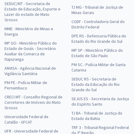
SEDUC/MT - Secretaria de
TJ MG - Tribunal de Justiça de
Estado de Educação, Esporte e
Minas Gerais
Lazer do estado de Mato
Grosso
CGDF - Controladoria Geral do
Distrito Federal
MME - Ministério de Minas e
Energia
DPE RS - Defensoria Pública do
Estado do Rio Grande do Sul
MP GO - Ministério Público do
Estado de Goiás - Secretário
MP SP - Ministério Público do
Auxiliar da Comarca de
Estado de São Paulo
Itapuranga
PM SC - Polícia Militar de Santa
ANVISA - Agência Nacional de
Catarina
Vigilância Sanitária
SEDUC RS - Secretaria de
PM PE - Polícia Militar de
Estado da Educação do Rio
Pernambuco
Grande do Sul
CRECI MT - Conselho Regional de
SEJUS ES - Secretaria da Justiça
Corretores de Imóveis do Mato
do Espírito Santo
Grosso
TJ BA - Tribunal de Justiça do
Universidade Federal de
Estado da Bahia
Catalão - UFCAT
TRF 3 - Tribunal Regional Federal
UFR - Universidade Federal de
da 3ª Região