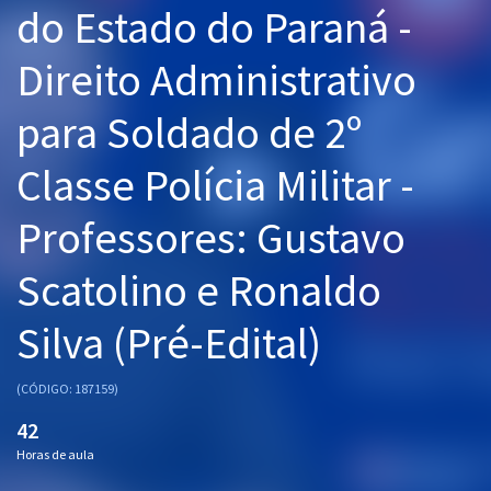
do Estado do Paraná -
Pós
Direito Administrativo
Graduação
para Soldado de 2º
OAB
Classe Polícia Militar -
Mentorias
Professores: Gustavo
Questões grátis
Conteúdo gratuito
Scatolino e Ronaldo
Blog
Silva (Pré-Edital)
Aprovados
(CÓDIGO: 187159)
Atendimento
42
Horas de aula