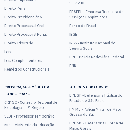
SEFAZ DF
Direito Penal
EBSERH - Empresa Brasileira de
Direito Previdenciário
Serviços Hospitalares
Direito Processual Civil
Banco do Brasil
Direito Processual Penal
IBGE
Direito Tributário
INSS - Instituto Nacional do
Seguro Social
Leis
PRF - Polícia Rodoviária Federal
Leis Complementares
PND
Remédios Constitucionais
PREPARAÇÃO A MÉDIO E A
OUTROS CONCURSOS
LONGO PRAZO
DPE SP - Defensoria Pública do
Estado de São Paulo
CRP SC - Conselho Regional de
Psicologia - 12ª Região
PM MS - Polícia Militar de Mato
Grosso do Sul
SEDF - Professor Temporário
DPE MG - Defensoria Pública de
MEC - Ministério da Educação
Minas Gerais