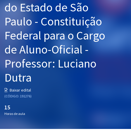
do Estado de São
Pós
Paulo - Constituição
Graduação
Federal para o Cargo
OAB
de Aluno-Oficial -
Mentorias
Professor: Luciano
Questões grátis
Conteúdo gratuito
Dutra
Blog
Baixar edital
Aprovados
(CÓDIGO: 191276)
15
Atendimento
Horas de aula