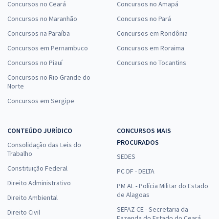
Concursos no Ceará
Concursos no Amapá
Concursos no Maranhão
Concursos no Pará
Concursos na Paraíba
Concursos em Rondônia
Concursos em Pernambuco
Concursos em Roraima
Concursos no Piauí
Concursos no Tocantins
Concursos no Rio Grande do
Norte
Concursos em Sergipe
CONTEÚDO JURÍDICO
CONCURSOS MAIS
PROCURADOS
Consolidação das Leis do
Trabalho
SEDES
Constituição Federal
PC DF - DELTA
Direito Administrativo
PM AL - Polícia Militar do Estado
de Alagoas
Direito Ambiental
SEFAZ CE - Secretaria da
Direito Civil
Fazenda do Estado do Ceará