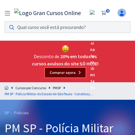
0
Assinatura Ilimitada 11
Acesso a todos os cursos. Teste grátis por 7 dias!
Assinatura OAB Até Passar
Acesso ilimitado a toda preparação para o Exame da
Desconto de
20% em todos os
Ordem, até você passar!
cursos avulsos do site SÓ HOJE!
Comprar agora
Residências Multiprofissionais
Preparação completa e intensiva para as principais
Cursos por Concurso
PMSP
residências em saúde do Brasil
PM SP - Polícia Militar do Estado de São Paulo - Constituição Federal para o Cargo de Aluno-Oficial - Professor: Luciano Dutra
Concursos
SP - Policiais
Assinatura Ilimitada
PM SP - Polícia Militar
Cursos 20% OFF