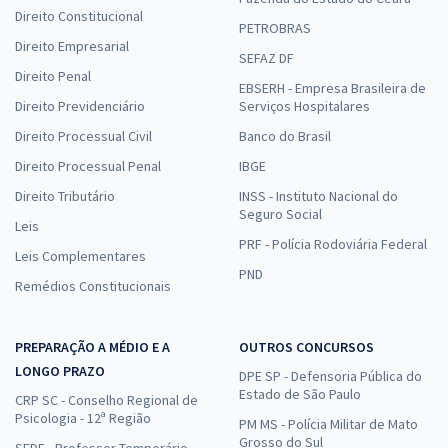
Direito Constitucional
PETROBRAS
Direito Empresarial
SEFAZ DF
Direito Penal
EBSERH - Empresa Brasileira de
Direito Previdenciário
Serviços Hospitalares
Direito Processual Civil
Banco do Brasil
Direito Processual Penal
IBGE
Direito Tributário
INSS - Instituto Nacional do
Seguro Social
Leis
PRF - Polícia Rodoviária Federal
Leis Complementares
PND
Remédios Constitucionais
PREPARAÇÃO A MÉDIO E A
OUTROS CONCURSOS
LONGO PRAZO
DPE SP - Defensoria Pública do
Estado de São Paulo
CRP SC - Conselho Regional de
Psicologia - 12ª Região
PM MS - Polícia Militar de Mato
Grosso do Sul
SEDF - Professor Temporário