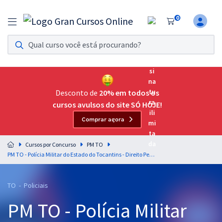
0
Assinatura Ilimitada 11
Acesso a todos os cursos. Teste grátis por 7 dias!
Assinatura OAB Até Passar
Acesso ilimitado a toda preparação para o Exame da
Desconto de
20% em todos os
Ordem, até você passar!
cursos avulsos do site SÓ HOJE!
Comprar agora
Residências Multiprofissionais
Preparação completa e intensiva para as principais
Cursos por Concurso
PM TO
residências em saúde do Brasil
PM TO - Polícia Militar do Estado do Tocantins - Direito Penal Militar para o Curso de Formação de Oficiais (CFO) - Professor: Leandro Antunes
Concursos
TO - Policiais
Assinatura Ilimitada
PM TO - Polícia Militar
Cursos 20% OFF