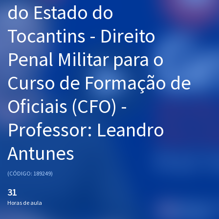
do Estado do
Pós
Tocantins - Direito
Graduação
Penal Militar para o
OAB
Curso de Formação de
Mentorias
Oficiais (CFO) -
Questões grátis
Conteúdo gratuito
Professor: Leandro
Blog
Antunes
Aprovados
(CÓDIGO: 189249)
Atendimento
31
Horas de aula