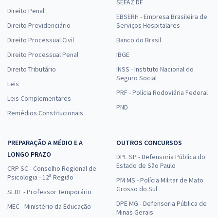
SEFAZ DF
Direito Penal
EBSERH - Empresa Brasileira de
Direito Previdenciário
Serviços Hospitalares
Direito Processual Civil
Banco do Brasil
Direito Processual Penal
IBGE
Direito Tributário
INSS - Instituto Nacional do
Seguro Social
Leis
PRF - Polícia Rodoviária Federal
Leis Complementares
PND
Remédios Constitucionais
PREPARAÇÃO A MÉDIO E A
OUTROS CONCURSOS
LONGO PRAZO
DPE SP - Defensoria Pública do
Estado de São Paulo
CRP SC - Conselho Regional de
Psicologia - 12ª Região
PM MS - Polícia Militar de Mato
Grosso do Sul
SEDF - Professor Temporário
DPE MG - Defensoria Pública de
MEC - Ministério da Educação
Minas Gerais