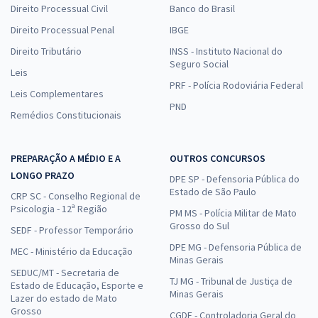
Direito Processual Civil
Banco do Brasil
Direito Processual Penal
IBGE
Direito Tributário
INSS - Instituto Nacional do
Seguro Social
Leis
PRF - Polícia Rodoviária Federal
Leis Complementares
PND
Remédios Constitucionais
PREPARAÇÃO A MÉDIO E A
OUTROS CONCURSOS
LONGO PRAZO
DPE SP - Defensoria Pública do
Estado de São Paulo
CRP SC - Conselho Regional de
Psicologia - 12ª Região
PM MS - Polícia Militar de Mato
Grosso do Sul
SEDF - Professor Temporário
DPE MG - Defensoria Pública de
MEC - Ministério da Educação
Minas Gerais
SEDUC/MT - Secretaria de
TJ MG - Tribunal de Justiça de
Estado de Educação, Esporte e
Minas Gerais
Lazer do estado de Mato
Grosso
CGDF - Controladoria Geral do