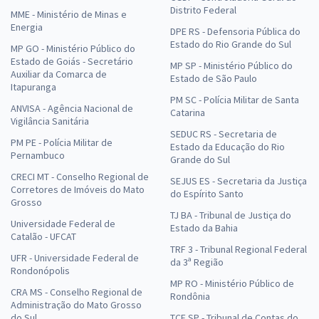
Distrito Federal
MME - Ministério de Minas e
Energia
DPE RS - Defensoria Pública do
Estado do Rio Grande do Sul
MP GO - Ministério Público do
Estado de Goiás - Secretário
MP SP - Ministério Público do
Auxiliar da Comarca de
Estado de São Paulo
Itapuranga
PM SC - Polícia Militar de Santa
ANVISA - Agência Nacional de
Catarina
Vigilância Sanitária
SEDUC RS - Secretaria de
PM PE - Polícia Militar de
Estado da Educação do Rio
Pernambuco
Grande do Sul
CRECI MT - Conselho Regional de
SEJUS ES - Secretaria da Justiça
Corretores de Imóveis do Mato
do Espírito Santo
Grosso
TJ BA - Tribunal de Justiça do
Universidade Federal de
Estado da Bahia
Catalão - UFCAT
TRF 3 - Tribunal Regional Federal
UFR - Universidade Federal de
da 3ª Região
Rondonópolis
MP RO - Ministério Público de
CRA MS - Conselho Regional de
Rondônia
Administração do Mato Grosso
do Sul
TCE SP - Tribunal de Contas do