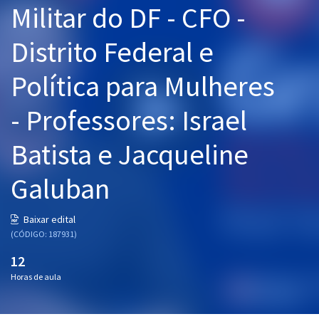
Militar do DF - CFO -
Pós
Distrito Federal e
Graduação
Política para Mulheres
OAB
- Professores: Israel
Mentorias
Batista e Jacqueline
Questões grátis
Conteúdo gratuito
Galuban
Blog
Baixar edital
Aprovados
(CÓDIGO: 187931)
12
Atendimento
Horas de aula