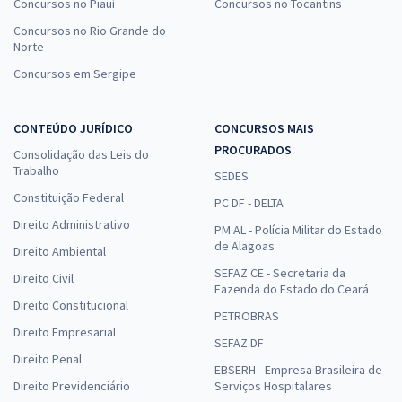
Concursos no Piauí
Concursos no Tocantins
Concursos no Rio Grande do
Norte
Concursos em Sergipe
CONTEÚDO JURÍDICO
CONCURSOS MAIS
PROCURADOS
Consolidação das Leis do
Trabalho
SEDES
Constituição Federal
PC DF - DELTA
Direito Administrativo
PM AL - Polícia Militar do Estado
de Alagoas
Direito Ambiental
SEFAZ CE - Secretaria da
Direito Civil
Fazenda do Estado do Ceará
Direito Constitucional
PETROBRAS
Direito Empresarial
SEFAZ DF
Direito Penal
EBSERH - Empresa Brasileira de
Direito Previdenciário
Serviços Hospitalares