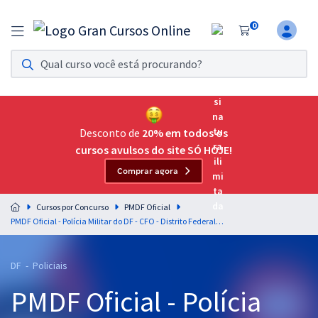
0
Assinatura Ilimitada 11
Acesso a todos os cursos. Teste grátis por 7 dias!
Assinatura OAB Até Passar
Acesso ilimitado a toda preparação para o Exame da
Desconto de
20% em todos os
Ordem, até você passar!
cursos avulsos do site SÓ HOJE!
Comprar agora
Residências Multiprofissionais
Preparação completa e intensiva para as principais
Cursos por Concurso
PMDF Oficial
residências em saúde do Brasil
PMDF Oficial - Polícia Militar do DF - CFO - Distrito Federal e Política para Mulheres - Professores: Israel Batista e Jacqueline Galuban
Concursos
DF - Policiais
Assinatura Ilimitada
PMDF Oficial - Polícia
Cursos 20% OFF