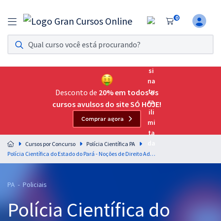
0
Assinatura Ilimitada 11
Acesso a todos os cursos. Teste grátis por 7 dias!
Assinatura OAB Até Passar
Acesso ilimitado a toda preparação para o Exame da
Desconto de
20% em todos os
Ordem, até você passar!
cursos avulsos do site SÓ HOJE!
Comprar agora
Residências Multiprofissionais
Preparação completa e intensiva para as principais
Cursos por Concurso
Polícia Científica PA
residências em saúde do Brasil
Polícia Científica do Estado do Pará - Noções de Direito Administrativo para todos os Cargos (Exceto Médico Legista e Médico Psiquiatra) - Professor: Gustavo Scatolino
Concursos
PA - Policiais
Assinatura Ilimitada
Polícia Científica do
Cursos 20% OFF