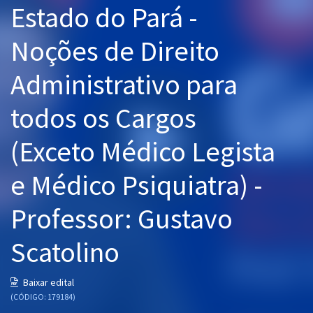
Estado do Pará -
Pós
Noções de Direito
Graduação
Administrativo para
OAB
todos os Cargos
Mentorias
(Exceto Médico Legista
Questões grátis
Conteúdo gratuito
e Médico Psiquiatra) -
Blog
Professor: Gustavo
Aprovados
Scatolino
Atendimento
Baixar edital
(CÓDIGO: 179184)