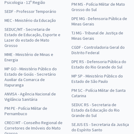
Psicologia - 12ª Região
PM MS - Polícia Militar de Mato
Grosso do Sul
SEDF - Professor Temporário
DPE MG - Defensoria Pública de
MEC - Ministério da Educação
Minas Gerais
SEDUC/MT - Secretaria de
TJ MG - Tribunal de Justiça de
Estado de Educação, Esporte e
Minas Gerais
Lazer do estado de Mato
Grosso
CGDF - Controladoria Geral do
Distrito Federal
MME - Ministério de Minas e
Energia
DPE RS - Defensoria Pública do
Estado do Rio Grande do Sul
MP GO - Ministério Público do
Estado de Goiás - Secretário
MP SP - Ministério Público do
Auxiliar da Comarca de
Estado de São Paulo
Itapuranga
PM SC - Polícia Militar de Santa
ANVISA - Agência Nacional de
Catarina
Vigilância Sanitária
SEDUC RS - Secretaria de
PM PE - Polícia Militar de
Estado da Educação do Rio
Pernambuco
Grande do Sul
CRECI MT - Conselho Regional de
SEJUS ES - Secretaria da Justiça
Corretores de Imóveis do Mato
do Espírito Santo
Grosso