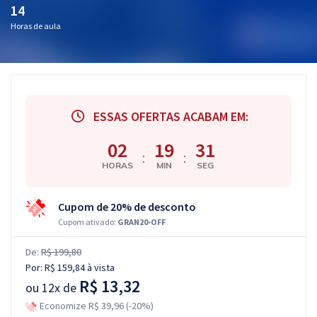
14
Horas de aula
ESSAS OFERTAS ACABAM EM:
02
19
30
:
:
HORAS
MIN
SEG
Cupom de 20% de desconto
Cupom ativado:
GRAN20-OFF
De:
R$ 199,80
Por:
R$ 159,84
à vista
R$ 13,32
ou
12x de
Economize R$ 39,96 (-20%)