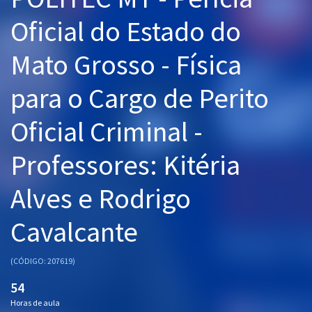
Pós
Oficial do Estado do
Graduação
Mato Grosso - Física
OAB
para o Cargo de Perito
Mentorias
Oficial Criminal -
Questões grátis
Professores: Kitéria
Conteúdo gratuito
Alves e Rodrigo
Blog
Cavalcante
Aprovados
(CÓDIGO: 207619)
Atendimento
54
Horas de aula