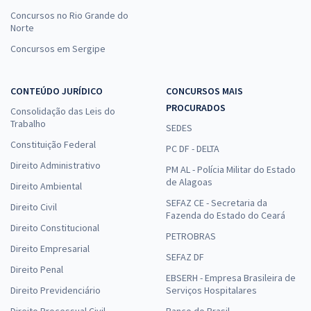
Concursos no Rio Grande do
Norte
Concursos em Sergipe
CONTEÚDO JURÍDICO
CONCURSOS MAIS
PROCURADOS
Consolidação das Leis do
Trabalho
SEDES
Constituição Federal
PC DF - DELTA
Direito Administrativo
PM AL - Polícia Militar do Estado
de Alagoas
Direito Ambiental
SEFAZ CE - Secretaria da
Direito Civil
Fazenda do Estado do Ceará
Direito Constitucional
PETROBRAS
Direito Empresarial
SEFAZ DF
Direito Penal
EBSERH - Empresa Brasileira de
Direito Previdenciário
Serviços Hospitalares
Direito Processual Civil
Banco do Brasil