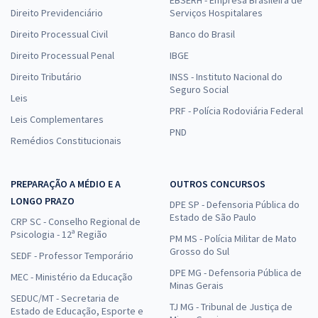
Direito Previdenciário
Serviços Hospitalares
Direito Processual Civil
Banco do Brasil
Direito Processual Penal
IBGE
Direito Tributário
INSS - Instituto Nacional do
Seguro Social
Leis
PRF - Polícia Rodoviária Federal
Leis Complementares
PND
Remédios Constitucionais
PREPARAÇÃO A MÉDIO E A
OUTROS CONCURSOS
LONGO PRAZO
DPE SP - Defensoria Pública do
Estado de São Paulo
CRP SC - Conselho Regional de
Psicologia - 12ª Região
PM MS - Polícia Militar de Mato
Grosso do Sul
SEDF - Professor Temporário
DPE MG - Defensoria Pública de
MEC - Ministério da Educação
Minas Gerais
SEDUC/MT - Secretaria de
TJ MG - Tribunal de Justiça de
Estado de Educação, Esporte e