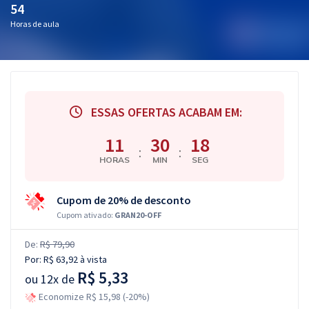
54
Horas de aula
ESSAS OFERTAS ACABAM EM:
11
30
17
:
:
HORAS
MIN
SEG
Cupom de 20% de desconto
Cupom ativado:
GRAN20-OFF
De:
R$ 79,90
Por:
R$ 63,92
à vista
R$ 5,33
ou
12x de
Economize R$ 15,98 (-20%)