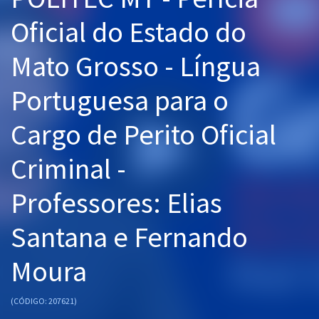
Pós
Oficial do Estado do
Graduação
Mato Grosso - Língua
OAB
Portuguesa para o
Mentorias
Cargo de Perito Oficial
Questões grátis
Criminal -
Conteúdo gratuito
Professores: Elias
Blog
Santana e Fernando
Aprovados
Moura
Atendimento
(CÓDIGO: 207621)