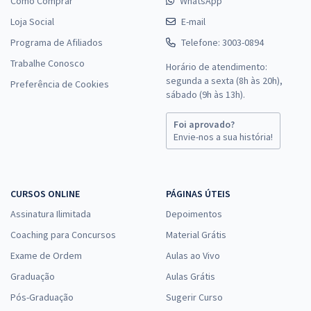
Como Comprar
WhatsApp
Loja Social
E-mail
Programa de Afiliados
Telefone: 3003-0894
Trabalhe Conosco
Horário de atendimento:
segunda a sexta (8h às 20h),
Preferência de Cookies
sábado (9h às 13h).
Foi aprovado?
Envie-nos a sua história!
CURSOS ONLINE
PÁGINAS ÚTEIS
Assinatura Ilimitada
Depoimentos
Coaching para Concursos
Material Grátis
Exame de Ordem
Aulas ao Vivo
Graduação
Aulas Grátis
Pós-Graduação
Sugerir Curso