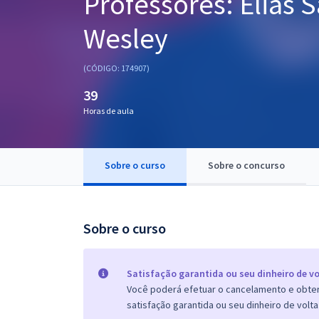
Professores: Elias 
Pós
Wesley
Graduação
(CÓDIGO: 174907)
OAB
39
Mentorias
Horas de aula
Questões grátis
Sobre o curso
Sobre o concurso
Conteúdo gratuito
Blog
Sobre o curso
Aprovados
Atendimento
Satisfação garantida ou seu dinheiro de vo
Você poderá efetuar o cancelamento e obter 
satisfação garantida ou seu dinheiro de volta