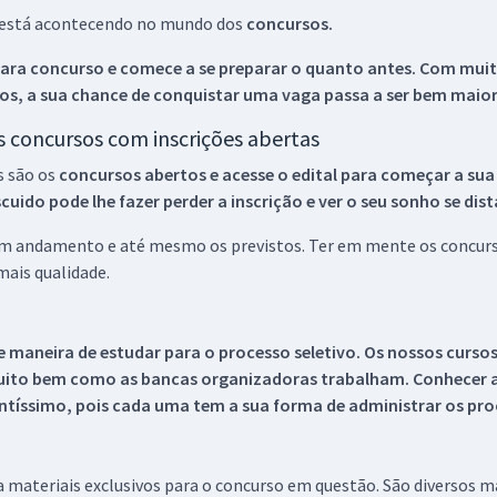
ue está acontecendo no mundo dos
concursos.
ara concurso e comece a se preparar o quanto antes. Com muita
os, a sua chance de conquistar uma vaga passa a ser bem maior
os concursos com inscrições abertas
s são os
concursos abertos e acesse o edital para começar a sua
ido pode lhe fazer perder a inscrição e ver o seu sonho se dis
 em andamento e até mesmo os previstos. Ter em mente os concurso
ais qualidade.
 maneira de estudar para o processo seletivo. Os nossos curso
uito bem como as bancas organizadoras trabalham. Conhecer a
tíssimo, pois cada uma tem a sua forma de administrar os proc
 a materiais exclusivos para o concurso em questão. São diversos 