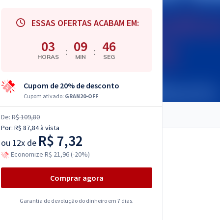
ESSAS OFERTAS ACABAM EM:
03
09
45
:
:
HORAS
MIN
SEG
Cupom de 20% de desconto
Cupom ativado:
GRAN20-OFF
De:
R$ 109,80
Por:
R$ 87,84
à vista
R$ 7,32
ou
12x de
Economize R$ 21,96 (-20%)
Comprar agora
Garantia de devolução do dinheiro em 7 dias.