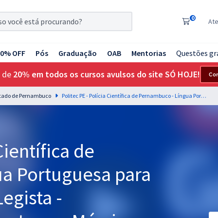
0
At
20% OFF
Pós
Graduação
OAB
Mentorias
Questões gr
 de
20% em todos os cursos avulsos do site SÓ HOJE!
Co
 Estado de Pernambuco
Politec PE - Polícia Científica de Pernambuco - Língua Portuguesa para o Cargo de Médico Legista - Professores: Elias Santana e Márcio Wesley
Científica de
a Portuguesa para
egista -