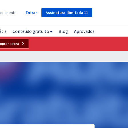
Assinatura
Ilimitada
11
endimento
Entrar
átis
Conteúdo gratuito
Blog
Aprovados
mprar agora