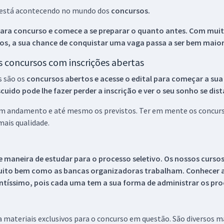
ue está acontecendo no mundo dos
concursos.
ara concurso e comece a se preparar o quanto antes. Com muita
os, a sua chance de conquistar uma vaga passa a ser bem maior
os concursos com inscrições abertas
s são os
concursos abertos e acesse o edital para começar a sua
ido pode lhe fazer perder a inscrição e ver o seu sonho se dis
 em andamento e até mesmo os previstos. Ter em mente os concurso
ais qualidade.
 maneira de estudar para o processo seletivo. Os nossos curso
uito bem como as bancas organizadoras trabalham. Conhecer a
tíssimo, pois cada uma tem a sua forma de administrar os proc
 a materiais exclusivos para o concurso em questão. São diversos 