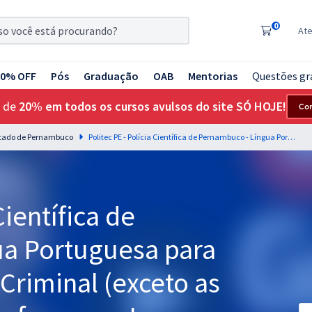
0
At
20% OFF
Pós
Graduação
OAB
Mentorias
Questões gr
 de
20% em todos os cursos avulsos do site SÓ HOJE!
Co
 Estado de Pernambuco
Politec PE - Polícia Científica de Pernambuco - Língua Portuguesa para os Cargos de Perito Criminal (exceto as áreas 402 e 411) - Professores: Lucas Lemos e Elias Santana
Científica de
a Portuguesa para
 Criminal (exceto as