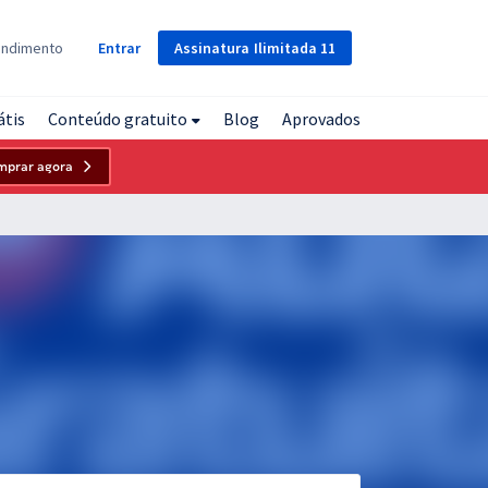
Assinatura
Ilimitada
11
endimento
Entrar
átis
Conteúdo gratuito
Blog
Aprovados
mprar agora