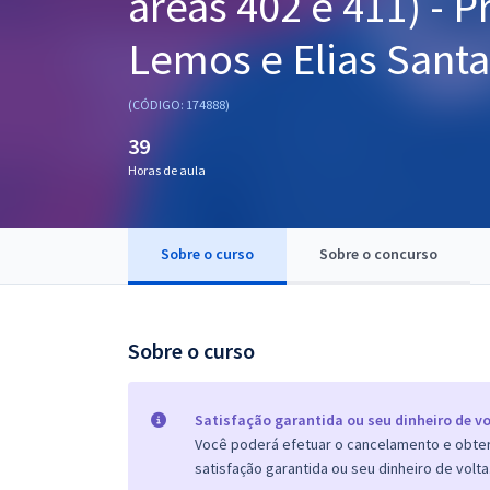
áreas 402 e 411) - 
Pós
Lemos e Elias Sant
Graduação
(CÓDIGO: 174888)
OAB
39
Mentorias
Horas de aula
Questões grátis
Sobre o curso
Sobre o concurso
Conteúdo gratuito
Blog
Sobre o curso
Aprovados
Atendimento
Satisfação garantida ou seu dinheiro de vo
Você poderá efetuar o cancelamento e obter 
satisfação garantida ou seu dinheiro de volta