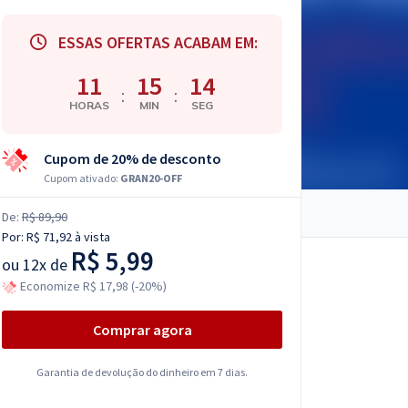
ESSAS OFERTAS ACABAM EM:
11
15
13
:
:
HORAS
MIN
SEG
Cupom de 20% de desconto
Cupom ativado:
GRAN20-OFF
De:
R$ 89,90
Por:
R$ 71,92
à vista
R$ 5,99
ou
12x de
Economize R$ 17,98 (-20%)
Comprar agora
Garantia de devolução do dinheiro em 7 dias.