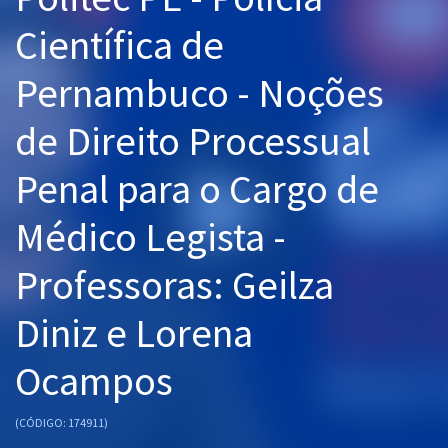
Pós
Científica de
Graduação
Pernambuco - Noções
OAB
de Direito Processual
Mentorias
Penal para o Cargo de
Questões grátis
Médico Legista -
Conteúdo gratuito
Professoras: Geilza
Blog
Diniz e Lorena
Aprovados
Ocampos
Atendimento
(CÓDIGO: 174911)