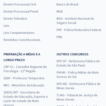
Direito Processual Civil
Banco do Brasil
Direito Processual Penal
IBGE
Direito Tributário
INSS - Instituto Nacional do
Seguro Social
Leis
PRF - Polícia Rodoviária Federal
Leis Complementares
PND
Remédios Constitucionais
PREPARAÇÃO A MÉDIO E A
OUTROS CONCURSOS
LONGO PRAZO
DPE SP - Defensoria Pública do
Estado de São Paulo
CRP SC - Conselho Regional de
Psicologia - 12ª Região
PM MS - Polícia Militar de Mato
Grosso do Sul
SEDF - Professor Temporário
DPE MG - Defensoria Pública de
MEC - Ministério da Educação
Minas Gerais
SEDUC/MT - Secretaria de
TJ MG - Tribunal de Justiça de
Estado de Educação, Esporte e
Minas Gerais
Lazer do estado de Mato
Grosso