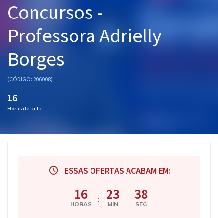
Concursos -
Pós
Professora Adrielly
Graduação
Borges
OAB
Mentorias
(CÓDIGO: 206008)
16
Questões grátis
Horas de aula
Conteúdo gratuito
Blog
Aprovados
ESSAS OFERTAS ACABAM EM:
Atendimento
16
23
38
:
:
HORAS
MIN
SEG