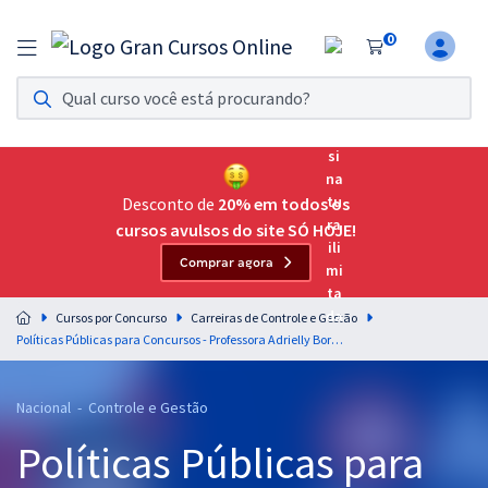
0
Assinatura Ilimitada 11
Acesso a todos os cursos. Teste grátis por 7 dias!
Assinatura OAB Até Passar
Acesso ilimitado a toda preparação para o Exame da
Desconto de
20% em todos os
Ordem, até você passar!
cursos avulsos do site SÓ HOJE!
Comprar agora
Residências Multiprofissionais
Preparação completa e intensiva para as principais
Cursos por Concurso
Carreiras de Controle e Gestão
residências em saúde do Brasil
Políticas Públicas para Concursos - Professora Adrielly Borges
Concursos
Nacional - Controle e Gestão
Assinatura Ilimitada
Políticas Públicas para
Cursos 20% OFF