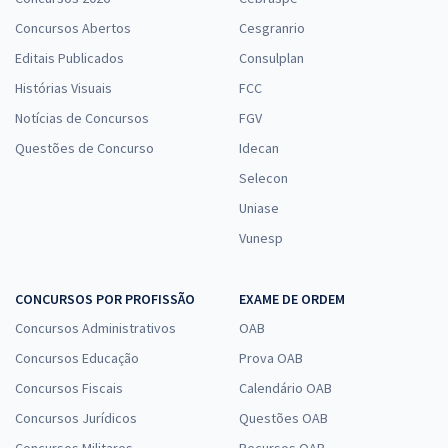
Concursos Abertos
Cesgranrio
Editais Publicados
Consulplan
Histórias Visuais
FCC
Notícias de Concursos
FGV
Questões de Concurso
Idecan
Selecon
Uniase
Vunesp
CONCURSOS POR PROFISSÃO
EXAME DE ORDEM
Concursos Administrativos
OAB
Concursos Educação
Prova OAB
Concursos Fiscais
Calendário OAB
Concursos Jurídicos
Questões OAB
Concursos Militares
Recursos OAB