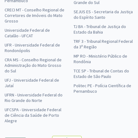
Pernambuco
Grande do Sul
CRECI MT - Conselho Regional de
SEJUS ES - Secretaria da Justiça
Corretores de Imóveis do Mato
do Espírito Santo
Grosso
TJ BA - Tribunal de Justiça do
Universidade Federal de
Estado da Bahia
Catalão - UFCAT
TRF 3 - Tribunal Regional Federal
UFR - Universidade Federal de
da 3ª Região
Rondonópolis
MP RO - Ministério Público de
CRA MS - Conselho Regional de
Rondônia
Administração do Mato Grosso
do Sul
TCE SP - Tribunal de Contas do
Estado de São Paulo
UFJ - Universidade Federal de
Jataí
Politec PE - Polícia Científica de
Pernambuco
UFRN - Universidade Federal do
Rio Grande do Norte
UFCSPA - Universidade Federal
de Ciência da Saúde de Porto
Alegre