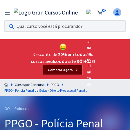
0
Assinatura Ilimitada 11
Acesso a todos os cursos. Teste grátis por 7 dias!
Assinatura OAB Até Passar
Acesso ilimitado a toda preparação para o Exame da
Desconto de
20% em todos os
Ordem, até você passar!
cursos avulsos do site SÓ HOJE!
Comprar agora
Residências Multiprofissionais
Preparação completa e intensiva para as principais
Cursos por Concurso
PPGO
residências em saúde do Brasil
PPGO - Polícia Penal de Goiás - Direito Processual Penal para o Cargo: Policial Penal - Professora: Geilza Diniz
Concursos
GO - Policiais
Assinatura Ilimitada
PPGO - Polícia Penal
Cursos 20% OFF