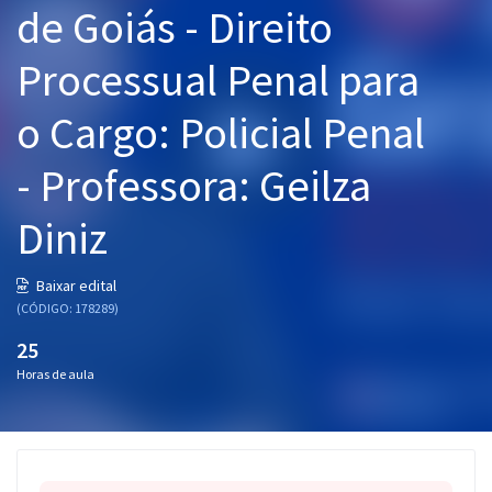
de Goiás - Direito
Pós
Processual Penal para
Graduação
o Cargo: Policial Penal
OAB
- Professora: Geilza
Mentorias
Diniz
Questões grátis
Conteúdo gratuito
Baixar edital
(CÓDIGO: 178289)
Blog
25
Aprovados
Horas de aula
Atendimento