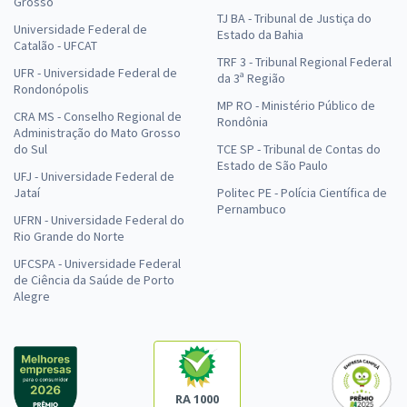
Grosso
TJ BA - Tribunal de Justiça do
Universidade Federal de
Estado da Bahia
Catalão - UFCAT
TRF 3 - Tribunal Regional Federal
UFR - Universidade Federal de
da 3ª Região
Rondonópolis
MP RO - Ministério Público de
CRA MS - Conselho Regional de
Rondônia
Administração do Mato Grosso
do Sul
TCE SP - Tribunal de Contas do
Estado de São Paulo
UFJ - Universidade Federal de
Jataí
Politec PE - Polícia Científica de
Pernambuco
UFRN - Universidade Federal do
Rio Grande do Norte
UFCSPA - Universidade Federal
de Ciência da Saúde de Porto
Alegre
RA 1000