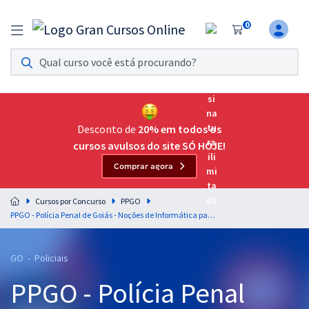
0
Assinatura Ilimitada 11
Acesso a todos os cursos. Teste grátis por 7 dias!
Assinatura OAB Até Passar
Acesso ilimitado a toda preparação para o Exame da
Desconto de
20% em todos os
Ordem, até você passar!
cursos avulsos do site SÓ HOJE!
Comprar agora
Residências Multiprofissionais
Preparação completa e intensiva para as principais
Cursos por Concurso
PPGO
residências em saúde do Brasil
PPGO - Polícia Penal de Goiás - Noções de Informática para o Cargo: Policial Penal - Professor: Maurício Franceschini
Concursos
GO - Policiais
Assinatura Ilimitada
PPGO - Polícia Penal
Cursos 20% OFF