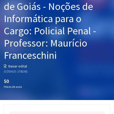
de Goiás - Noções de
Pós
Informática para o
Graduação
Cargo: Policial Penal -
OAB
Professor: Maurício
Mentorias
Franceschini
Questões grátis
Conteúdo gratuito
Baixar edital
(CÓDIGO: 178236)
Blog
50
Aprovados
Horas de aula
Atendimento