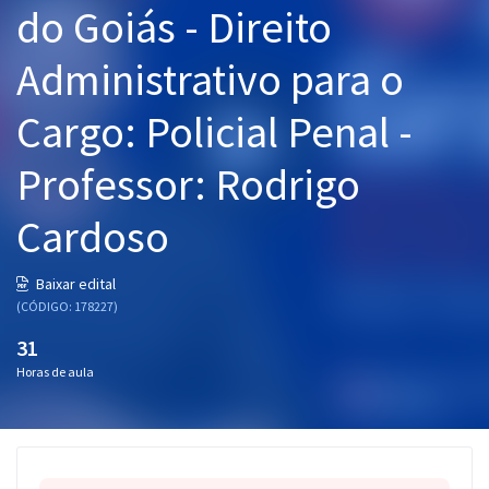
do Goiás - Direito
Pós
Administrativo para o
Graduação
Cargo: Policial Penal -
OAB
Professor: Rodrigo
Mentorias
Cardoso
Questões grátis
Conteúdo gratuito
Baixar edital
(CÓDIGO: 178227)
Blog
31
Aprovados
Horas de aula
Atendimento