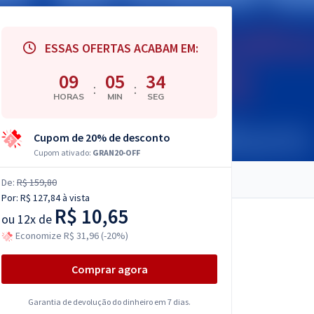
ESSAS OFERTAS ACABAM EM:
09
05
33
:
:
HORAS
MIN
SEG
Cupom de 20% de desconto
Cupom ativado:
GRAN20-OFF
De:
R$ 159,80
Por:
R$ 127,84
à vista
R$ 10,65
ou
12x de
Economize R$ 31,96 (-20%)
Comprar agora
Garantia de devolução do dinheiro em 7 dias.