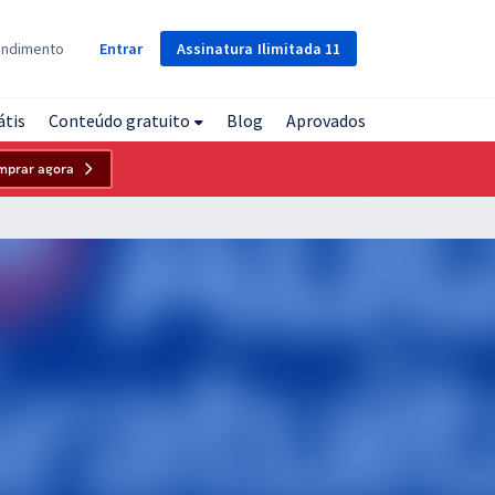
Assinatura
Ilimitada
11
endimento
Entrar
átis
Conteúdo gratuito
Blog
Aprovados
mprar agora