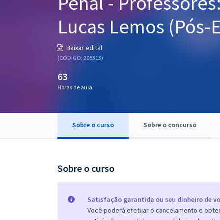
Penal - Professores:
Pós
Lucas Lemos (Pós-E
Graduação
Baixar edital
OAB
(CÓDIGO: 205313)
63
Mentorias
Horas de aula
Questões grátis
Conteúdo gratuito
Sobre o curso
Sobre o concurso
Blog
Aprovados
Sobre o curso
Atendimento
Satisfação garantida ou seu dinheiro de vo
Você poderá efetuar o cancelamento e obter 