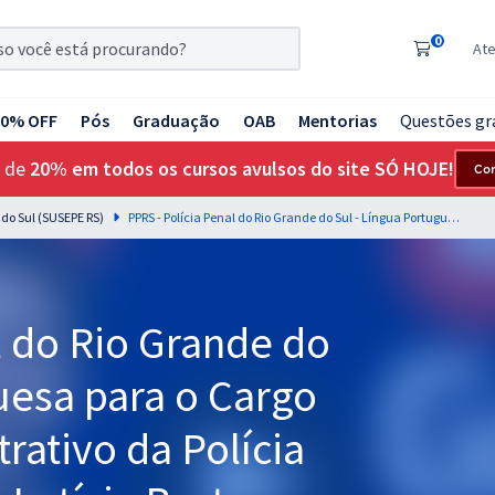
0
At
20% OFF
Pós
Graduação
OAB
Mentorias
Questões gr
 de
20% em todos os cursos avulsos do site SÓ HOJE!
Co
 do Sul (SUSEPE RS)
PPRS - Polícia Penal do Rio Grande do Sul - Língua Portuguesa para o Cargo 25: Técnico Administrativo da Polícia Penal - Professores: Letícia Bastos e Lucas Lemos (Pós-Edital)
l do Rio Grande do
uesa para o Cargo
rativo da Polícia