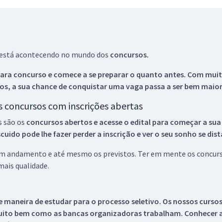
ue está acontecendo no mundo dos
concursos.
ara concurso e comece a se preparar o quanto antes. Com muita
os, a sua chance de conquistar uma vaga passa a ser bem maior
os concursos com inscrições abertas
s são os
concursos abertos e acesse o edital para começar a sua
ido pode lhe fazer perder a inscrição e ver o seu sonho se dis
 em andamento e até mesmo os previstos. Ter em mente os concurso
ais qualidade.
 maneira de estudar para o processo seletivo. Os nossos curso
uito bem como as bancas organizadoras trabalham. Conhecer a