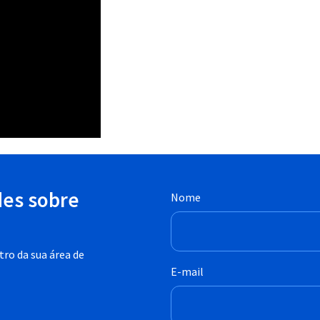
des sobre
Nome
ro da sua área de
E-mail