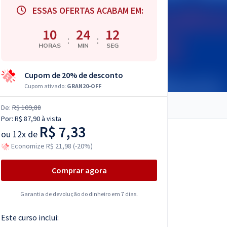
ESSAS OFERTAS ACABAM EM:
10
24
10
:
:
HORAS
MIN
SEG
Cupom de 20% de desconto
Cupom ativado:
GRAN20-OFF
De:
R$ 109,88
Por:
R$ 87,90
à vista
R$ 7,33
ou
12x de
Economize R$ 21,98 (-20%)
Comprar agora
Garantia de devolução do dinheiro em 7 dias.
Este curso inclui: