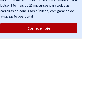
melhor custo benefício para os seus estudos e seu
bolso. São mais de 25 mil cursos para todas as
carreiras de concursos públicos, com garantia de
atualização pós-edital.
Comece hoje