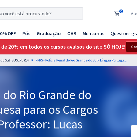
0
At
20% OFF
Pós
Graduação
OAB
Mentorias
Questões gr
 de
20% em todos os cursos avulsos do site SÓ HOJE!
Co
 do Sul (SUSEPE RS)
PPRS - Polícia Penal do Rio Grande do Sul - Língua Portuguesa para os Cargos de Nível Superior - Professor: Lucas Lemos (Pós-Edital)
l do Rio Grande do
uesa para os Cargos
 Professor: Lucas