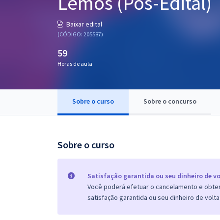
Lemos (Pós-Edital)
Pós
Baixar edital
Graduação
(CÓDIGO: 205587)
59
OAB
Horas de aula
Mentorias
Sobre o curso
Sobre o concurso
Questões grátis
Conteúdo gratuito
Blog
Sobre o curso
Aprovados
Satisfação garantida ou seu dinheiro de vo
Você poderá efetuar o cancelamento e obter 
Atendimento
satisfação garantida ou seu dinheiro de volta