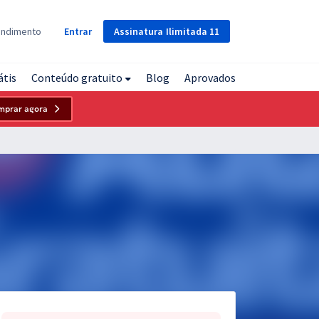
Assinatura
Ilimitada
11
endimento
Entrar
átis
Conteúdo gratuito
Blog
Aprovados
mprar agora