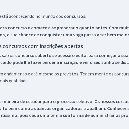
ue está acontecendo no mundo dos
concursos.
ara concurso e comece a se preparar o quanto antes. Com muita
os, a sua chance de conquistar uma vaga passa a ser bem maior
os concursos com inscrições abertas
s são os
concursos abertos e acesse o edital para começar a sua
ido pode lhe fazer perder a inscrição e ver o seu sonho se dis
 em andamento e até mesmo os previstos. Ter em mente os concurso
ais qualidade.
 maneira de estudar para o processo seletivo. Os nossos curso
uito bem como as bancas organizadoras trabalham. Conhecer a
tíssimo, pois cada uma tem a sua forma de administrar os proc