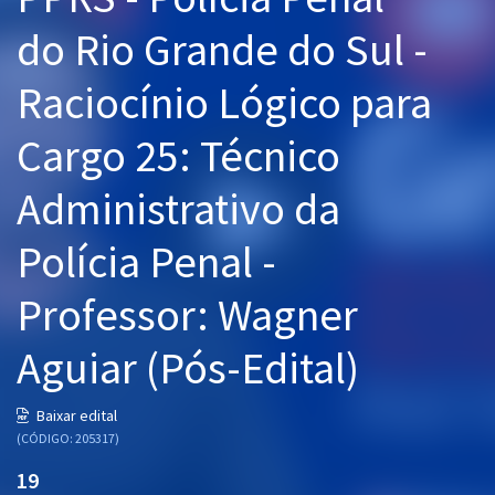
Pós
do Rio Grande do Sul -
Graduação
Raciocínio Lógico para
OAB
Cargo 25: Técnico
Mentorias
Administrativo da
Questões grátis
Polícia Penal -
Conteúdo gratuito
Professor: Wagner
Blog
Aguiar (Pós-Edital)
Aprovados
Baixar edital
Atendimento
(CÓDIGO: 205317)
19