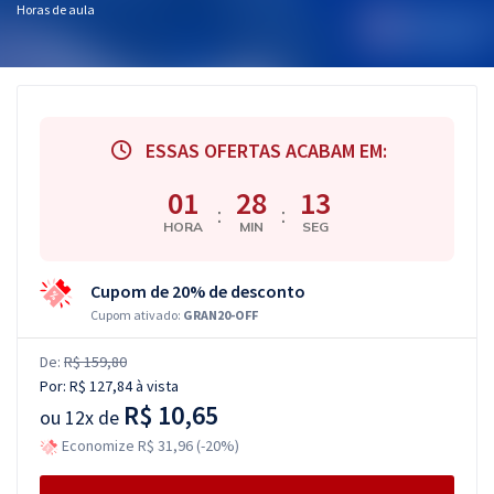
Horas de aula
ESSAS OFERTAS ACABAM EM:
01
28
12
:
:
HORA
MIN
SEG
Cupom de 20% de desconto
Cupom ativado:
GRAN20-OFF
De:
R$ 159,80
Por:
R$ 127,84
à vista
R$ 10,65
ou
12x de
Economize R$ 31,96 (-20%)