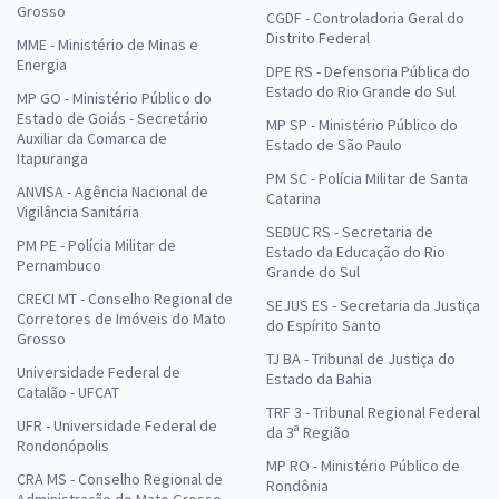
Grosso
CGDF - Controladoria Geral do
Distrito Federal
MME - Ministério de Minas e
Energia
DPE RS - Defensoria Pública do
Estado do Rio Grande do Sul
MP GO - Ministério Público do
Estado de Goiás - Secretário
MP SP - Ministério Público do
Auxiliar da Comarca de
Estado de São Paulo
Itapuranga
PM SC - Polícia Militar de Santa
ANVISA - Agência Nacional de
Catarina
Vigilância Sanitária
SEDUC RS - Secretaria de
PM PE - Polícia Militar de
Estado da Educação do Rio
Pernambuco
Grande do Sul
CRECI MT - Conselho Regional de
SEJUS ES - Secretaria da Justiça
Corretores de Imóveis do Mato
do Espírito Santo
Grosso
TJ BA - Tribunal de Justiça do
Universidade Federal de
Estado da Bahia
Catalão - UFCAT
TRF 3 - Tribunal Regional Federal
UFR - Universidade Federal de
da 3ª Região
Rondonópolis
MP RO - Ministério Público de
CRA MS - Conselho Regional de
Rondônia
Administração do Mato Grosso