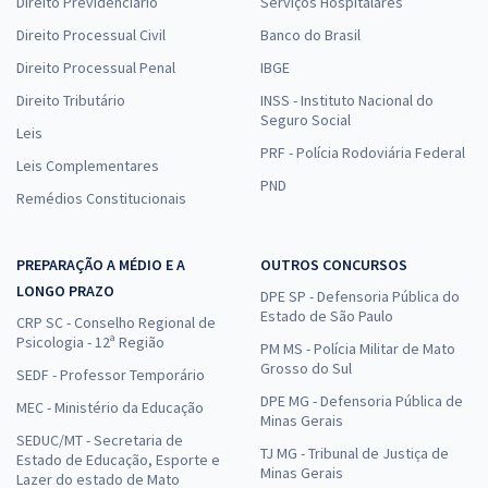
Direito Previdenciário
Serviços Hospitalares
Direito Processual Civil
Banco do Brasil
Direito Processual Penal
IBGE
Direito Tributário
INSS - Instituto Nacional do
Seguro Social
Leis
PRF - Polícia Rodoviária Federal
Leis Complementares
PND
Remédios Constitucionais
PREPARAÇÃO A MÉDIO E A
OUTROS CONCURSOS
LONGO PRAZO
DPE SP - Defensoria Pública do
Estado de São Paulo
CRP SC - Conselho Regional de
Psicologia - 12ª Região
PM MS - Polícia Militar de Mato
Grosso do Sul
SEDF - Professor Temporário
DPE MG - Defensoria Pública de
MEC - Ministério da Educação
Minas Gerais
SEDUC/MT - Secretaria de
TJ MG - Tribunal de Justiça de
Estado de Educação, Esporte e
Minas Gerais
Lazer do estado de Mato