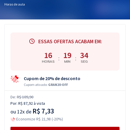
Horas de aula
ESSAS OFERTAS ACABAM EM:
16
19
33
:
:
HORAS
MIN
SEG
Cupom de 20% de desconto
Cupom ativado:
GRAN20-OFF
De:
R$ 109,90
Por:
R$ 87,92
à vista
R$ 7,33
ou
12x de
Economize R$ 21,98 (-20%)