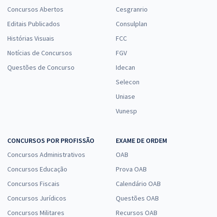
Concursos Abertos
Cesgranrio
Editais Publicados
Consulplan
Histórias Visuais
FCC
Notícias de Concursos
FGV
Questões de Concurso
Idecan
Selecon
Uniase
Vunesp
CONCURSOS POR PROFISSÃO
EXAME DE ORDEM
Concursos Administrativos
OAB
Concursos Educação
Prova OAB
Concursos Fiscais
Calendário OAB
Concursos Jurídicos
Questões OAB
Concursos Militares
Recursos OAB