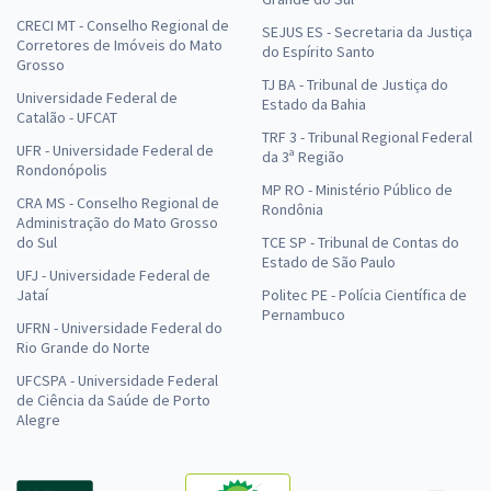
CRECI MT - Conselho Regional de
SEJUS ES - Secretaria da Justiça
Corretores de Imóveis do Mato
do Espírito Santo
Grosso
TJ BA - Tribunal de Justiça do
Universidade Federal de
Estado da Bahia
Catalão - UFCAT
TRF 3 - Tribunal Regional Federal
UFR - Universidade Federal de
da 3ª Região
Rondonópolis
MP RO - Ministério Público de
CRA MS - Conselho Regional de
Rondônia
Administração do Mato Grosso
do Sul
TCE SP - Tribunal de Contas do
Estado de São Paulo
UFJ - Universidade Federal de
Jataí
Politec PE - Polícia Científica de
Pernambuco
UFRN - Universidade Federal do
Rio Grande do Norte
UFCSPA - Universidade Federal
de Ciência da Saúde de Porto
Alegre