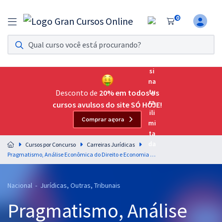
0
Assinatura Ilimitada 11
Acesso a todos os cursos. Teste grátis por 7 dias!
Assinatura OAB Até Passar
Acesso ilimitado a toda preparação para o Exame da
Desconto de
20% em todos os
Ordem, até você passar!
cursos avulsos do site SÓ HOJE!
Comprar agora
Residências Multiprofissionais
Preparação completa e intensiva para as principais
Cursos por Concurso
Carreiras Jurídicas
residências em saúde do Brasil
Pragmatismo, Análise Econômica do Direito e Economia Comportamental para as Carreiras Jurídicas - Professor Juliano Alves (Videoaulas) & Daisy Assmann (Aulas em PDF)
Concursos
Nacional - Jurídicas, Outras, Tribunais
Assinatura Ilimitada
Pragmatismo, Análise
Cursos 20% OFF