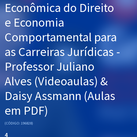
Econômica do Direito
Pós
e Economia
Graduação
Comportamental para
OAB
as Carreiras Jurídicas -
Mentorias
Professor Juliano
Questões grátis
Conteúdo gratuito
Alves (Videoaulas) &
Blog
Daisy Assmann (Aulas
Aprovados
em PDF)
Atendimento
(CÓDIGO: 196828)
4