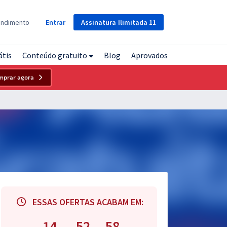
Assinatura
Ilimitada
11
endimento
Entrar
átis
Conteúdo gratuito
Blog
Aprovados
mprar agora
ESSAS OFERTAS ACABAM EM:
14
52
57