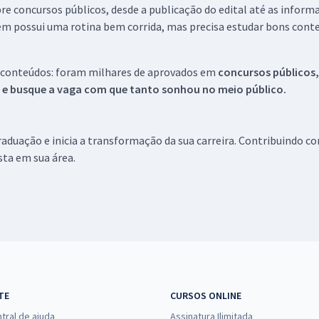
re concursos públicos, desde a publicação do edital até as inform
em possui uma rotina bem corrida, mas precisa estudar bons conte
 conteúdos: foram milhares de aprovados em
concursos públicos,
s e busque a vaga com que tanto sonhou no meio público.
aduação e inicia a transformação da sua carreira. Contribuindo c
ista em sua área.
TE
CURSOS ONLINE
tral de ajuda
Assinatura Ilimitada