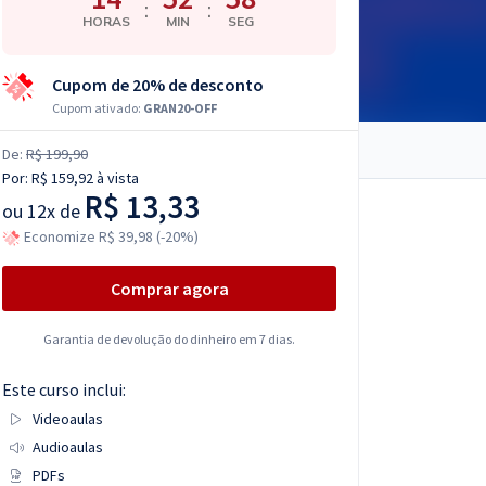
:
:
HORAS
MIN
SEG
Cupom de 20% de desconto
Cupom ativado:
GRAN20-OFF
De:
R$ 199,90
Por:
R$ 159,92
à vista
R$ 13,33
ou
12x de
Economize R$ 39,98 (-20%)
Comprar agora
Garantia de devolução do dinheiro em 7 dias.
Este curso inclui:
Videoaulas
Audioaulas
PDFs