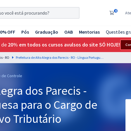
0
At
20% OFF
Pós
Graduação
OAB
Mentorias
Questões gr
 de
20% em todos os cursos avulsos do site SÓ HOJE!
Co
is - RO
Prefeitura de Alto Alegra dos Parecis - RO - Língua Portuguesa para o Cargo de Agente Administrativo Tributário
e de Controle
legra dos Parecis -
uesa para o Cargo de
vo Tributário