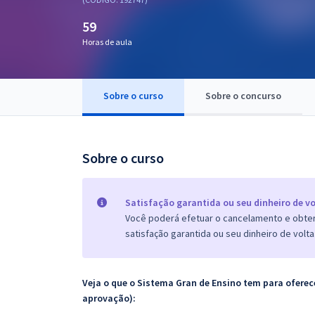
Pós
59
Graduação
Horas de aula
OAB
Sobre o curso
Sobre o concurso
Mentorias
Questões grátis
Sobre o curso
Conteúdo gratuito
Blog
Satisfação garantida ou seu dinheiro de vo
Você poderá efetuar o cancelamento e obter 
Aprovados
satisfação garantida ou seu dinheiro de volta
Atendimento
Veja o que o Sistema Gran de Ensino tem para ofer
aprovação):