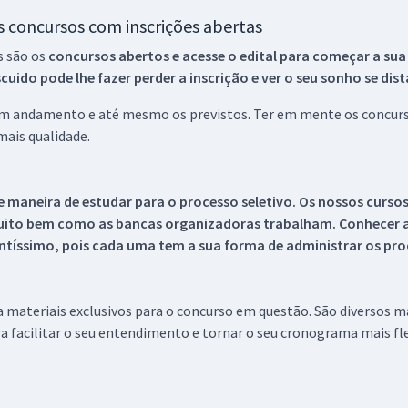
os concursos com inscrições abertas
s são os
concursos abertos e acesse o edital para começar a sua
ido pode lhe fazer perder a inscrição e ver o seu sonho se dis
 em andamento e até mesmo os previstos. Ter em mente os concurso
ais qualidade.
 maneira de estudar para o processo seletivo. Os nossos curso
uito bem como as bancas organizadoras trabalham. Conhecer a
tíssimo, pois cada uma tem a sua forma de administrar os proc
 a materiais exclusivos para o concurso em questão. São diversos 
a facilitar o seu entendimento e tornar o seu cronograma mais fle