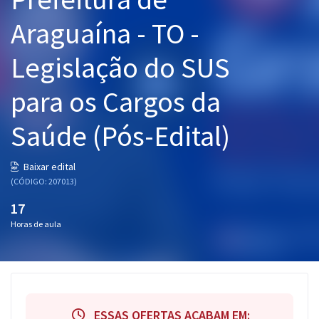
Pós
Araguaína - TO -
Graduação
Legislação do SUS
OAB
para os Cargos da
Mentorias
Saúde (Pós-Edital)
Questões grátis
Baixar edital
Conteúdo gratuito
(CÓDIGO: 207013)
Blog
17
Horas de aula
Aprovados
Atendimento
ESSAS OFERTAS ACABAM EM: