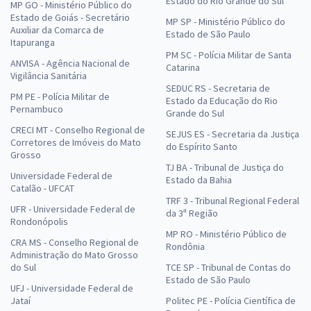
Estado do Rio Grande do Sul
MP GO - Ministério Público do
Estado de Goiás - Secretário
MP SP - Ministério Público do
Auxiliar da Comarca de
Estado de São Paulo
Itapuranga
PM SC - Polícia Militar de Santa
ANVISA - Agência Nacional de
Catarina
Vigilância Sanitária
SEDUC RS - Secretaria de
PM PE - Polícia Militar de
Estado da Educação do Rio
Pernambuco
Grande do Sul
CRECI MT - Conselho Regional de
SEJUS ES - Secretaria da Justiça
Corretores de Imóveis do Mato
do Espírito Santo
Grosso
TJ BA - Tribunal de Justiça do
Universidade Federal de
Estado da Bahia
Catalão - UFCAT
TRF 3 - Tribunal Regional Federal
UFR - Universidade Federal de
da 3ª Região
Rondonópolis
MP RO - Ministério Público de
CRA MS - Conselho Regional de
Rondônia
Administração do Mato Grosso
do Sul
TCE SP - Tribunal de Contas do
Estado de São Paulo
UFJ - Universidade Federal de
Jataí
Politec PE - Polícia Científica de