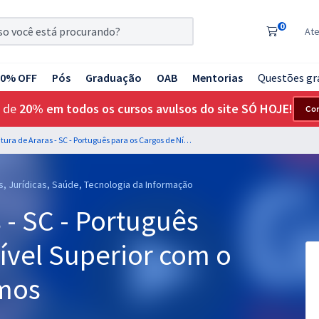
0
At
20% OFF
Pós
Graduação
OAB
Mentorias
Questões gr
 de
20% em todos os cursos avulsos do site SÓ HOJE!
Co
Prefeitura de Araras - SC - Português para os Cargos de Nível Superior com o Professor Lucas Lemos
s, Jurídicas, Saúde, Tecnologia da Informação
 - SC - Português
ível Superior com o
emos