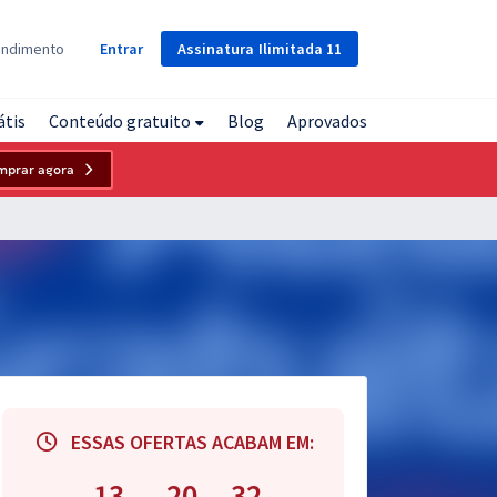
Assinatura
Ilimitada
11
endimento
Entrar
átis
Conteúdo gratuito
Blog
Aprovados
mprar agora
ESSAS OFERTAS ACABAM EM:
13
20
31