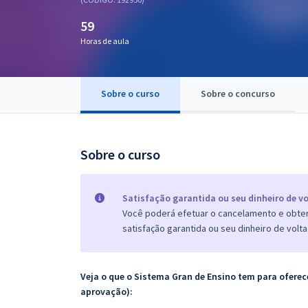
Pós
59
Graduação
Horas de aula
OAB
Sobre o curso
Sobre o concurso
Mentorias
Questões grátis
Sobre o curso
Conteúdo gratuito
Blog
Satisfação garantida ou seu dinheiro de vo
Você poderá efetuar o cancelamento e obter 
Aprovados
satisfação garantida ou seu dinheiro de volta
Atendimento
Veja o que o Sistema Gran de Ensino tem para ofer
aprovação):