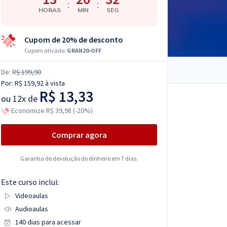
:
:
HORAS
MIN
SEG
Cupom de 20% de desconto
Cupom ativado:
GRAN20-OFF
De:
R$ 199,90
Por:
R$ 159,92
à vista
R$ 13,33
ou
12x de
Economize R$ 39,98 (-20%)
Comprar agora
Garantia de devolução do dinheiro em 7 dias.
Este curso inclui:
Videoaulas
Audioaulas
140 dias para acessar