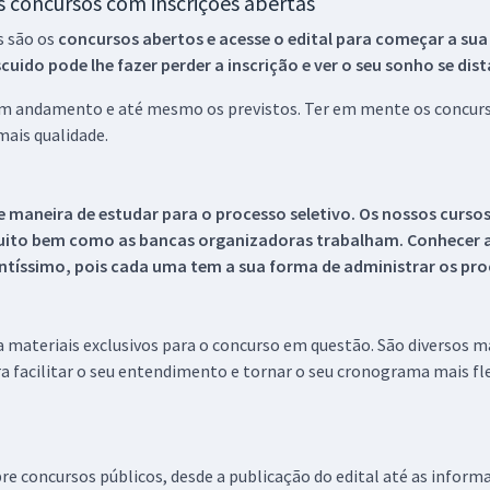
os concursos com inscrições abertas
s são os
concursos abertos e acesse o edital para começar a sua
ido pode lhe fazer perder a inscrição e ver o seu sonho se dis
 em andamento e até mesmo os previstos. Ter em mente os concurso
ais qualidade.
 maneira de estudar para o processo seletivo. Os nossos curso
uito bem como as bancas organizadoras trabalham. Conhecer a
tíssimo, pois cada uma tem a sua forma de administrar os proc
 a materiais exclusivos para o concurso em questão. São diversos 
a facilitar o seu entendimento e tornar o seu cronograma mais fle
re concursos públicos, desde a publicação do edital até as inform