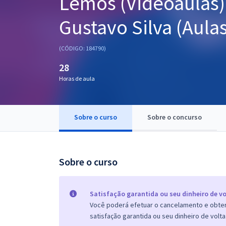
Lemos (Videoaulas) 
Pós
Gustavo Silva (Aula
Graduação
(CÓDIGO: 184790)
OAB
28
Mentorias
Horas de aula
Questões grátis
Sobre o curso
Sobre o concurso
Conteúdo gratuito
Blog
Sobre o curso
Aprovados
Atendimento
Satisfação garantida ou seu dinheiro de vo
Você poderá efetuar o cancelamento e obter 
satisfação garantida ou seu dinheiro de volta