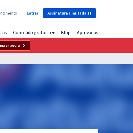
Assinatura
Ilimitada
11
endimento
Entrar
átis
Conteúdo gratuito
Blog
Aprovados
mprar agora