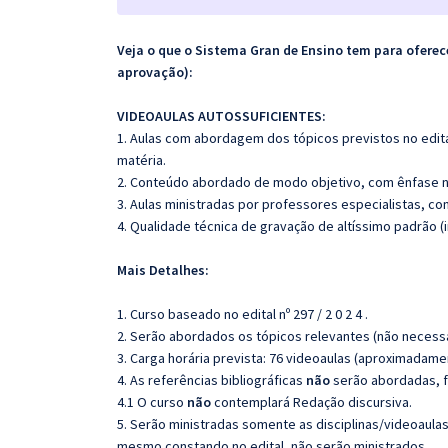
Veja o que o Sistema Gran de Ensino tem para ofer
aprovação):
VIDEOAULAS AUTOSSUFICIENTES:
1. Aulas com abordagem dos tópicos previstos no edita
matéria.
2. Conteúdo abordado de modo objetivo, com ênfase n
3. Aulas ministradas por professores especialistas, co
4. Qualidade técnica de gravação de altíssimo padrão 
Mais Detalhes:
1. Curso baseado no edital nº 297 / 2 0 2 4 .
2. Serão abordados os tópicos relevantes (não necessa
3. Carga horária prevista: 76 videoaulas (aproximadame
4. As referências bibliográficas
não
serão abordadas, f
4.1 O curso
não
contemplará Redação discursiva.
5. Serão ministradas somente as disciplinas/videoaula
mesmo constando no edital, não serão ministrados.