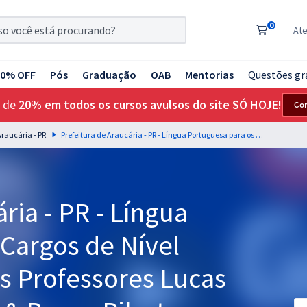
0
At
20% OFF
Pós
Graduação
OAB
Mentorias
Questões gr
 de
20% em todos os cursos avulsos do site SÓ HOJE!
Co
raucária - PR
Prefeitura de Araucária - PR - Língua Portuguesa para os Cargos de Nível Fundamental com os Professores Lucas Lemos (Videoaulas) & Bruno Pilastre e Gustavo Silva (Aulas em PDF)
ria - PR - Língua
 Cargos de Nível
 Professores Lucas