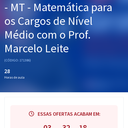
- MT - Matemática para
Pós
os Cargos de Nível
Graduação
Médio com o Prof.
OAB
Marcelo Leite
Mentorias
Questões grátis
(CÓDIGO: 171386)
28
Conteúdo gratuito
Horas de aula
Blog
Aprovados
Atendimento
ESSAS OFERTAS ACABAM EM:
03
32
18