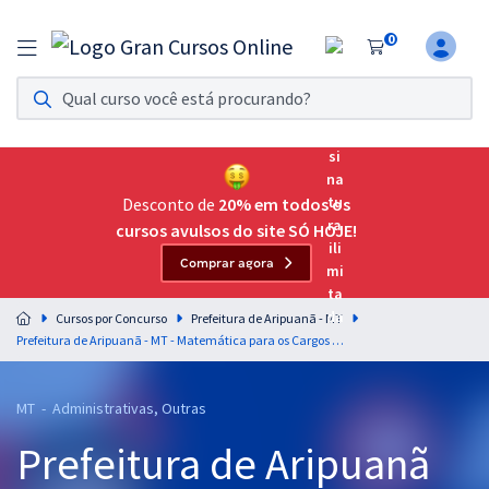
0
Assinatura Ilimitada 11
Acesso a todos os cursos. Teste grátis por 7 dias!
Assinatura OAB Até Passar
Acesso ilimitado a toda preparação para o Exame da
Desconto de
20% em todos os
Ordem, até você passar!
cursos avulsos do site SÓ HOJE!
Comprar agora
Residências Multiprofissionais
Preparação completa e intensiva para as principais
Cursos por Concurso
Prefeitura de Aripuanã - MT
residências em saúde do Brasil
Prefeitura de Aripuanã - MT - Matemática para os Cargos de Nível Médio com o Prof. Marcelo Leite
Concursos
MT - Administrativas, Outras
Assinatura Ilimitada
Prefeitura de Aripuanã
Cursos 20% OFF