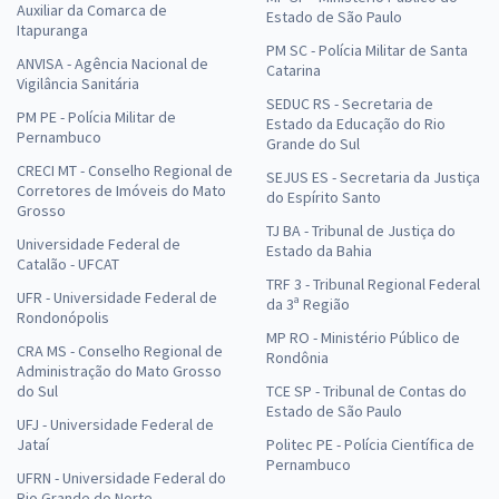
Auxiliar da Comarca de
Estado de São Paulo
Itapuranga
PM SC - Polícia Militar de Santa
ANVISA - Agência Nacional de
Catarina
Vigilância Sanitária
SEDUC RS - Secretaria de
PM PE - Polícia Militar de
Estado da Educação do Rio
Pernambuco
Grande do Sul
CRECI MT - Conselho Regional de
SEJUS ES - Secretaria da Justiça
Corretores de Imóveis do Mato
do Espírito Santo
Grosso
TJ BA - Tribunal de Justiça do
Universidade Federal de
Estado da Bahia
Catalão - UFCAT
TRF 3 - Tribunal Regional Federal
UFR - Universidade Federal de
da 3ª Região
Rondonópolis
MP RO - Ministério Público de
CRA MS - Conselho Regional de
Rondônia
Administração do Mato Grosso
do Sul
TCE SP - Tribunal de Contas do
Estado de São Paulo
UFJ - Universidade Federal de
Jataí
Politec PE - Polícia Científica de
Pernambuco
UFRN - Universidade Federal do
Rio Grande do Norte