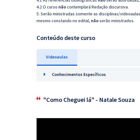
4.1 As referências bibliográficas
não
serão abordadas, 
4.2 O curso
não
contemplará Redação discursiva.
5. Serão ministradas somente as disciplinas/videoaula
mesmo constando no edital,
não
serão ministrados.
Conteúdo deste curso
Videoaulas
Conhecimentos Específicos
"Como Cheguei lá" - Natale Souza