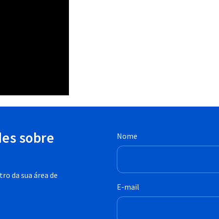
des sobre
Nome
ro da sua área de
E-mail