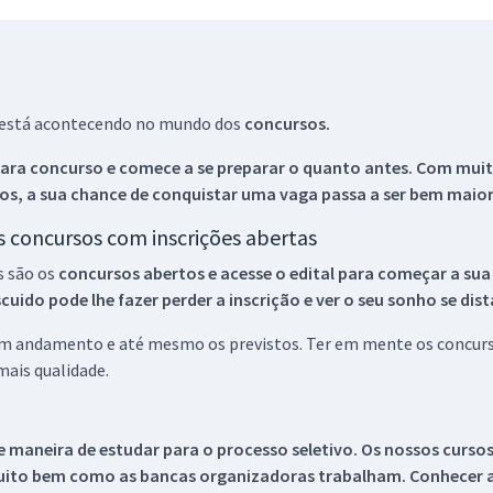
ue está acontecendo no mundo dos
concursos.
ara concurso e comece a se preparar o quanto antes. Com muita
os, a sua chance de conquistar uma vaga passa a ser bem maior
os concursos com inscrições abertas
s são os
concursos abertos e acesse o edital para começar a sua
ido pode lhe fazer perder a inscrição e ver o seu sonho se dis
 em andamento e até mesmo os previstos. Ter em mente os concurso
ais qualidade.
 maneira de estudar para o processo seletivo. Os nossos curso
uito bem como as bancas organizadoras trabalham. Conhecer a