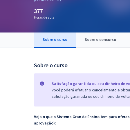
Pós
377
Graduação
Horas de aula
OAB
Sobre o curso
Sobre o concurso
Mentorias
Questões grátis
Sobre o curso
Conteúdo gratuito
Blog
Satisfação garantida ou seu dinheiro de vo
Você poderá efetuar o cancelamento e obter 
Aprovados
satisfação garantida ou seu dinheiro de volta
Atendimento
Veja o que o Sistema Gran de Ensino tem para ofer
aprovação):