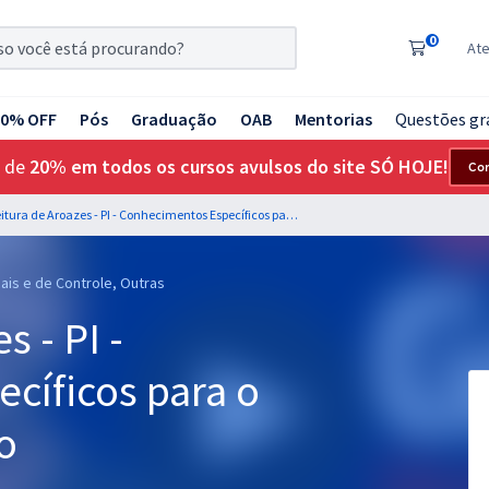
0
At
20% OFF
Pós
Graduação
OAB
Mentorias
Questões gr
 de
20% em todos os cursos avulsos do site SÓ HOJE!
Co
Prefeitura de Aroazes - PI - Conhecimentos Específicos para o Cargo de Enfermeiro
cais e de Controle, Outras
s - PI -
cíficos para o
o