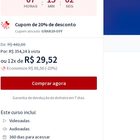
:
:
HORAS
MIN
SEG
Cupom de 20% de desconto
Cupom ativado:
GRAN20-OFF
De:
R$ 442,80
Por:
R$ 354,24
à vista
R$ 29,52
ou
12x de
Economize R$ 88,56 (-20%)
Comprar agora
Garantia de devolução do dinheiro em 7 dias.
Este curso inclui:
Videoaulas
Audioaulas
360 dias para acessar