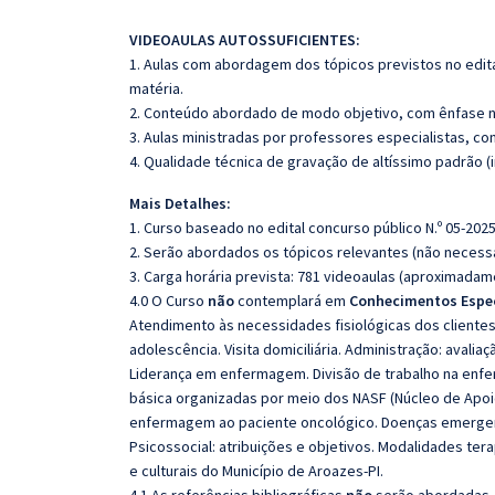
VIDEOAULAS AUTOSSUFICIENTES:
1. Aulas com abordagem dos tópicos previstos no edita
matéria.
2. Conteúdo abordado de modo objetivo, com ênfase n
3. Aulas ministradas por professores especialistas, co
4. Qualidade técnica de gravação de altíssimo padrão 
Mais Detalhes:
1. Curso baseado no edital concurso público N.º 05-2025
2. Serão abordados os tópicos relevantes (não necessa
3. Carga horária prevista: 781 videoaulas (aproximadam
4.0 O Curso
não
contemplará em
Conhecimentos Espec
Atendimento às necessidades fisiológicas dos clientes
adolescência. Visita domiciliária. Administração: avalia
Liderança em enfermagem. Divisão de trabalho na enf
básica organizadas por meio dos NASF (Núcleo de Apoio à
enfermagem ao paciente oncológico. Doenças emergent
Psicossocial: atribuições e objetivos. Modalidades ter
e culturais do Município de Aroazes-PI.