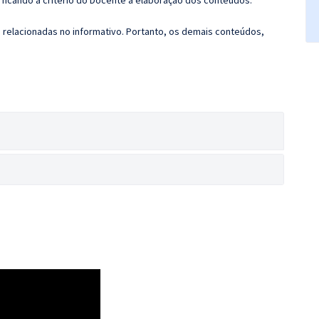
ficando a critério do Docente a elaboração dos conteúdos.
s relacionadas no informativo. Portanto, os demais conteúdos,