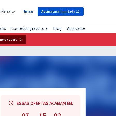
Assinatura
Ilimitada
11
endimento
Entrar
átis
Conteúdo gratuito
Blog
Aprovados
mprar agora
ESSAS OFERTAS ACABAM EM:
07
15
01