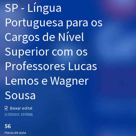
SP - Língua
Pós
Portuguesa para os
Graduação
Cargos de Nível
OAB
Superior com os
Mentorias
Professores Lucas
Questões grátis
Conteúdo gratuito
Lemos e Wagner
Blog
Sousa
Aprovados
Baixar edital
(CÓDIGO: 157858)
Atendimento
56
Horas de aula