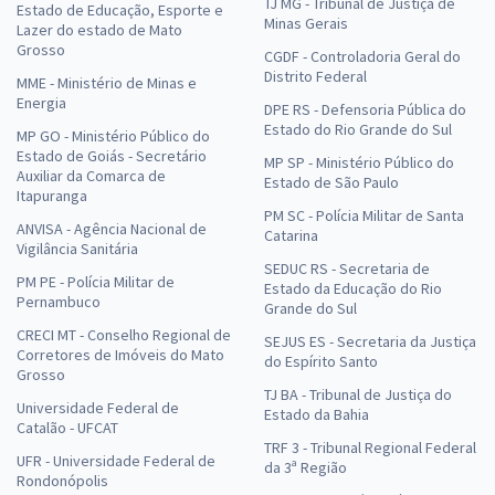
TJ MG - Tribunal de Justiça de
Estado de Educação, Esporte e
Minas Gerais
Lazer do estado de Mato
Grosso
CGDF - Controladoria Geral do
Distrito Federal
MME - Ministério de Minas e
Energia
DPE RS - Defensoria Pública do
Estado do Rio Grande do Sul
MP GO - Ministério Público do
Estado de Goiás - Secretário
MP SP - Ministério Público do
Auxiliar da Comarca de
Estado de São Paulo
Itapuranga
PM SC - Polícia Militar de Santa
ANVISA - Agência Nacional de
Catarina
Vigilância Sanitária
SEDUC RS - Secretaria de
PM PE - Polícia Militar de
Estado da Educação do Rio
Pernambuco
Grande do Sul
CRECI MT - Conselho Regional de
SEJUS ES - Secretaria da Justiça
Corretores de Imóveis do Mato
do Espírito Santo
Grosso
TJ BA - Tribunal de Justiça do
Universidade Federal de
Estado da Bahia
Catalão - UFCAT
TRF 3 - Tribunal Regional Federal
UFR - Universidade Federal de
da 3ª Região
Rondonópolis