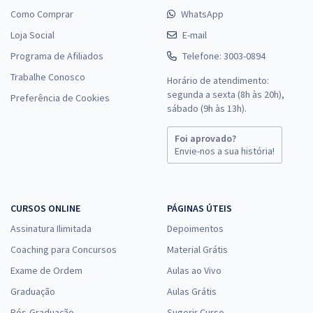
Como Comprar
WhatsApp
Loja Social
E-mail
Programa de Afiliados
Telefone: 3003-0894
Trabalhe Conosco
Horário de atendimento:
segunda a sexta (8h às 20h),
Preferência de Cookies
sábado (9h às 13h).
Foi aprovado?
Envie-nos a sua história!
CURSOS ONLINE
PÁGINAS ÚTEIS
Assinatura Ilimitada
Depoimentos
Coaching para Concursos
Material Grátis
Exame de Ordem
Aulas ao Vivo
Graduação
Aulas Grátis
Pós-Graduação
Sugerir Curso