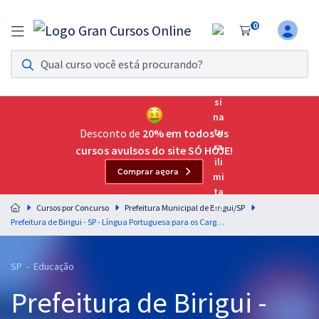
0
Assinatura Ilimitada 11
Acesso a todos os cursos. Teste grátis por 7 dias!
Assinatura OAB Até Passar
Acesso ilimitado a toda preparação para o Exame da
Desconto de
20% em todos os
Ordem, até você passar!
cursos avulsos do site SÓ HOJE!
Comprar agora
Residências Multiprofissionais
Preparação completa e intensiva para as principais
Cursos por Concurso
Prefeitura Municipal de Birigui/SP
residências em saúde do Brasil
Prefeitura de Birigui - SP - Língua Portuguesa para os Cargos de Nível Superior com os Professores Lucas Lemos e Wagner Sousa
Concursos
SP - Educação
Assinatura Ilimitada
Prefeitura de Birigui -
Cursos 20% OFF