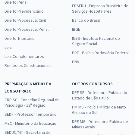
Direito Penal
EBSERH - Empresa Brasileira de
Direito Previdenciário
Serviços Hospitalares
Direito Processual Civil
Banco do Brasil
Direito Processual Penal
IBGE
Direito Tributário
INSS - Instituto Nacional do
Seguro Social
Leis
PRF - Polícia Rodoviária Federal
Leis Complementares
PND
Remédios Constitucionais
PREPARAÇÃO A MÉDIO E A
OUTROS CONCURSOS
LONGO PRAZO
DPE SP - Defensoria Pública do
Estado de São Paulo
CRP SC - Conselho Regional de
Psicologia - 12ª Região
PM MS - Polícia Militar de Mato
Grosso do Sul
SEDF - Professor Temporário
DPE MG - Defensoria Pública de
MEC - Ministério da Educação
Minas Gerais
SEDUC/MT - Secretaria de