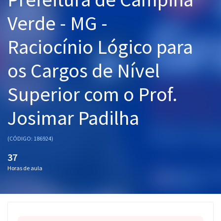
Pós
Verde - MG -
Graduação
Raciocínio Lógico para
OAB
os Cargos de Nível
Mentorias
Superior com o Prof.
Questões grátis
Josimar Padilha
Conteúdo gratuito
(CÓDIGO: 186924)
Blog
37
Aprovados
Horas de aula
Atendimento