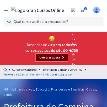
0
Assinatura Ilimitada 11
Acesso a todos os cursos. Teste grátis por 7 dias!
Assinatura OAB Até Passar
Acesso ilimitado a toda preparação para o Exame da
Desconto de
20% em todos os
Ordem, até você passar!
cursos avulsos do site SÓ HOJE!
Comprar agora
Residências Multiprofissionais
Preparação completa e intensiva para as principais
Cursos por Concurso
Prefeitura de Campina Verde - MG
residências em saúde do Brasil
Prefeitura de Campina Verde - MG - Raciocínio Lógico para os Cargos de Nível Superior com o Prof. Josimar Padilha
Concursos
MG - Administrativas, Educação, Financeiras e Bancárias, Outras,
Assinatura Ilimitada
Saúde
Cursos 20% OFF
Prefeitura de Campina