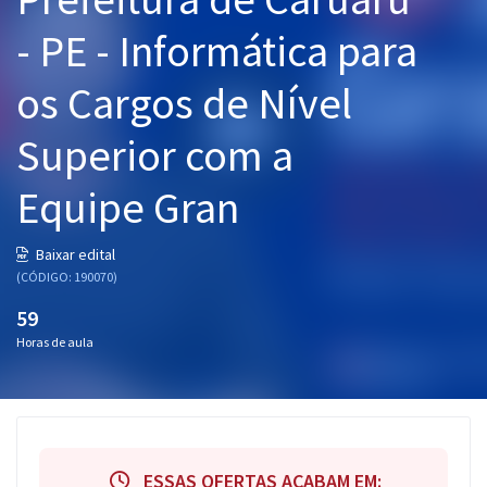
Pós
- PE - Informática para
Graduação
os Cargos de Nível
OAB
Superior com a
Mentorias
Equipe Gran
Questões grátis
Baixar edital
Conteúdo gratuito
(CÓDIGO: 190070)
Blog
59
Horas de aula
Aprovados
Atendimento
ESSAS OFERTAS ACABAM EM: