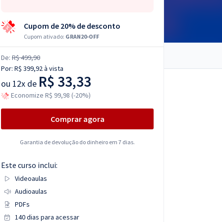
Cupom de 20% de desconto
Cupom ativado:
GRAN20-OFF
De:
R$ 499,90
Por:
R$ 399,92
à vista
R$ 33,33
ou
12x de
Economize R$ 99,98 (-20%)
Comprar agora
Garantia de devolução do dinheiro em 7 dias.
Este curso inclui:
Videoaulas
Audioaulas
PDFs
140 dias para acessar