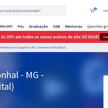
0
At
20% OFF
Pós
Graduação
OAB
Mentorias
Questões gr
 de
20% em todos os cursos avulsos do site SÓ HOJE!
Co
Prefeitura de Congonhal - MG - Enfermeiro (Pós-Edital)
nhal - MG -
tal)