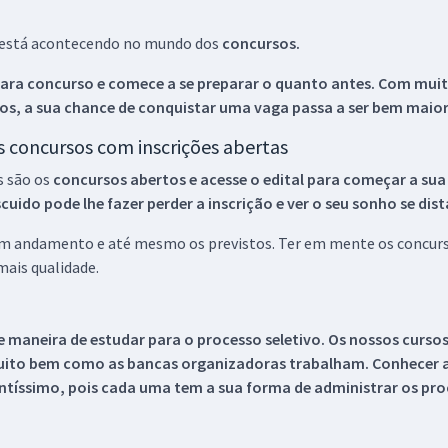
ue está acontecendo no mundo dos
concursos.
ara concurso e comece a se preparar o quanto antes. Com muita
os, a sua chance de conquistar uma vaga passa a ser bem maior
os concursos com inscrições abertas
s são os
concursos abertos e acesse o edital para começar a sua
ido pode lhe fazer perder a inscrição e ver o seu sonho se dis
 em andamento e até mesmo os previstos. Ter em mente os concurso
ais qualidade.
 maneira de estudar para o processo seletivo. Os nossos curso
uito bem como as bancas organizadoras trabalham. Conhecer a
tíssimo, pois cada uma tem a sua forma de administrar os proc