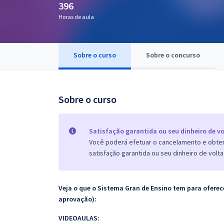
396
Pós
Horas de aula
Graduação
Sobre o curso
Sobre o concurso
OAB
Mentorias
Sobre o curso
Questões grátis
Conteúdo gratuito
Satisfação garantida ou seu dinheiro de vo
Você poderá efetuar o cancelamento e obter 
Blog
satisfação garantida ou seu dinheiro de volta
Aprovados
Veja o que o Sistema Gran de Ensino tem para ofer
Atendimento
aprovação):
VIDEOAULAS: