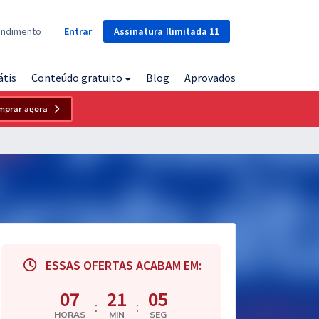
Assinatura
Ilimitada
11
endimento
Entrar
átis
Conteúdo gratuito
Blog
Aprovados
mprar agora
ESSAS OFERTAS ACABAM EM:
07
21
04
:
:
HORAS
MIN
SEG