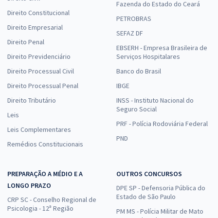
Fazenda do Estado do Ceará
Direito Constitucional
PETROBRAS
Direito Empresarial
SEFAZ DF
Direito Penal
EBSERH - Empresa Brasileira de
Direito Previdenciário
Serviços Hospitalares
Direito Processual Civil
Banco do Brasil
Direito Processual Penal
IBGE
Direito Tributário
INSS - Instituto Nacional do
Seguro Social
Leis
PRF - Polícia Rodoviária Federal
Leis Complementares
PND
Remédios Constitucionais
PREPARAÇÃO A MÉDIO E A
OUTROS CONCURSOS
LONGO PRAZO
DPE SP - Defensoria Pública do
Estado de São Paulo
CRP SC - Conselho Regional de
Psicologia - 12ª Região
PM MS - Polícia Militar de Mato