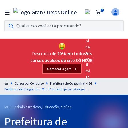
0
Assinatura Ilimitada 11
Acesso a todos os cursos. Teste grátis por 7 dias!
Assinatura OAB Até Passar
Acesso ilimitado a toda preparação para o Exame da
Desconto de
20% em todos os
Ordem, até você passar!
cursos avulsos do site SÓ HOJE!
Comprar agora
Residências Multiprofissionais
Preparação completa e intensiva para as principais
Cursos por Concurso
Prefeitura de Congonhal - MG
residências em saúde do Brasil
Prefeitura de Congonhal - MG - Português para os Cargos de Nível Fundamental com a Equipe Gran (Pós-Edital)
Concursos
MG - Administrativas, Educação, Saúde
Assinatura Ilimitada
Prefeitura de
Cursos 20% OFF