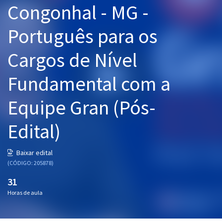
Congonhal - MG -
Pós
Português para os
Graduação
Cargos de Nível
OAB
Fundamental com a
Mentorias
Equipe Gran (Pós-
Questões grátis
Conteúdo gratuito
Edital)
Blog
Baixar edital
Aprovados
(CÓDIGO: 205878)
31
Atendimento
Horas de aula